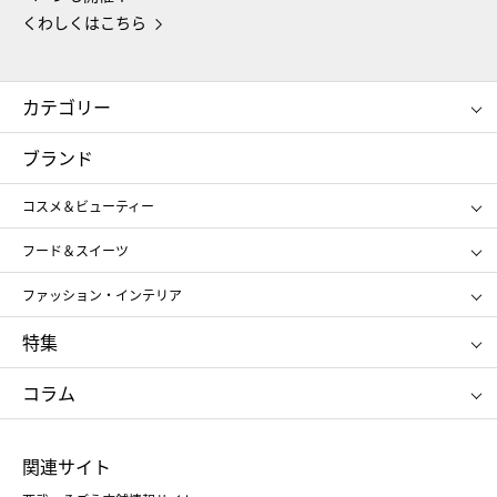
くわしくはこちら
カテゴリー
コスメ＆ビューティー
フード＆スイーツ
ブランド
ギフト
レディース
コスメ＆ビューティー
メンズ
キッズ・ベビー
SHISEIDO
クレ・ド・ポー ボーテ
スポーツ・アウトドア
ホーム・キッチン＆アート
フード＆スイーツ
ポール&ジョー ボーテ
ジルスチュアート
お中元
お歳暮
アンリ・シャルパンティエ
ガトー・ド・ボワイヤージュ
ファッション・インテリア
NARS
エスト
ゴディバ
新宿高野
ポロ ラルフ ローレン
ザ ノース フェイス
特集
RMK
SUQQU
たねや
とらや
タケオ キクチ
ママ＆キッズ
クリニーク
SK-Ⅱ
お中元
お歳暮
ねんりん家
シュガーバターの木
コラム
シュタイフ
バカラ
ひな人形
五月人形
お中元
お歳暮
ランドセル
母の日
関連サイト
菓子折り
手土産
父の日
クリスマス