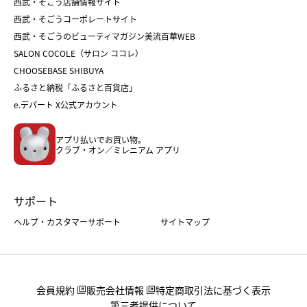
和菓子
お取り寄せ
西武・そごう店舗情報サイト
クリスマスケーキ
おせち
西武・そごうコーポレートサイト
人気のギフト
福袋
福袋
バレンタイン
西武・そごうのビューティマガジン美流百華WEB
バレンタイン
ホワイトデー
ホワイトデー
SALON COCOLE（サロン ココレ）
おせち
母の日
CHOOSEBASE SHIBUYA
父の日
コスメ
ふるさと納税「ふるさと百貨店」
フード
レディースファッション
e.デパート X公式アカウント
メンズファッション＆スポーツ
キッズ・ベビー
アプリ払いでお買い物。
ホーム・キッチン＆アート
クラブ・オン／ミレニアム アプリ
サポート
ヘルプ・カスタマーサポート
サイトマップ
会員規約
販売会社情報
特定商取引法に基づく表示
第三者提供について