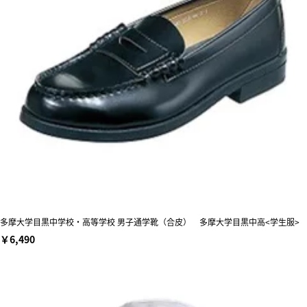
多摩大学目黒中学校・高等学校 男子通学靴（合皮） 多摩大学目黒中高<学生服>
￥6,490