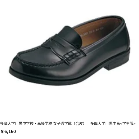
多摩大学目黒中学校・高等学校 女子通学靴（合皮） 多摩大学目黒中高<学生服>
￥6,160