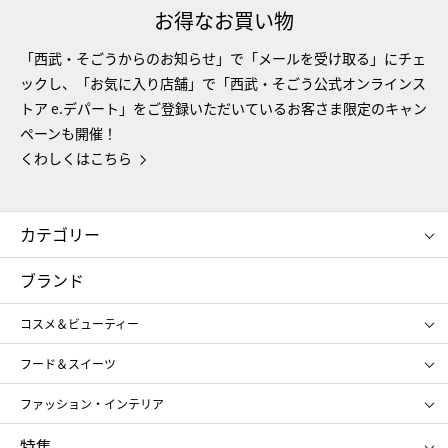
お得なお買い物
「西武・そごうからのお知らせ」で「メールを受け取る」にチェ
ックし、「お気に入り店舗」で「西武・そごう公式オンラインス
トア e.デパート」をご登録いただいているお客さま限定のキャン
ペーンも開催！
くわしくはこちら
カテゴリー
コスメ＆ビューティー
フード＆スイーツ
ブランド
ギフト
レディース
コスメ＆ビューティー
メンズ
キッズ・ベビー
SHISEIDO
クレ・ド・ポー ボーテ
スポーツ・アウトドア
ホーム・キッチン＆アート
フード＆スイーツ
ポール&ジョー ボーテ
ジルスチュアート
お中元
お歳暮
アンリ・シャルパンティエ
ガトー・ド・ボワイヤージュ
ファッション・インテリア
NARS
エスト
ゴディバ
新宿高野
ポロ ラルフ ローレン
ザ ノース フェイス
特集
RMK
SUQQU