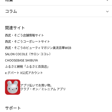
たねや
とらや
タケオ キクチ
ママ＆キッズ
クリニーク
SK-Ⅱ
お中元
お歳暮
ねんりん家
シュガーバターの木
コラム
シュタイフ
バカラ
ひな人形
五月人形
お中元
お歳暮
ランドセル
母の日
関連サイト
菓子折り
手土産
父の日
クリスマス
和菓子
お取り寄せ
西武・そごう店舗情報サイト
クリスマスケーキ
おせち
西武・そごうコーポレートサイト
人気のギフト
福袋
福袋
バレンタイン
西武・そごうのビューティマガジン美流百華WEB
バレンタイン
ホワイトデー
ホワイトデー
SALON COCOLE（サロン ココレ）
おせち
母の日
CHOOSEBASE SHIBUYA
父の日
コスメ
ふるさと納税「ふるさと百貨店」
フード
レディースファッション
e.デパート X公式アカウント
メンズファッション＆スポーツ
キッズ・ベビー
アプリ払いでお買い物。
ホーム・キッチン＆アート
クラブ・オン／ミレニアム アプリ
サポート