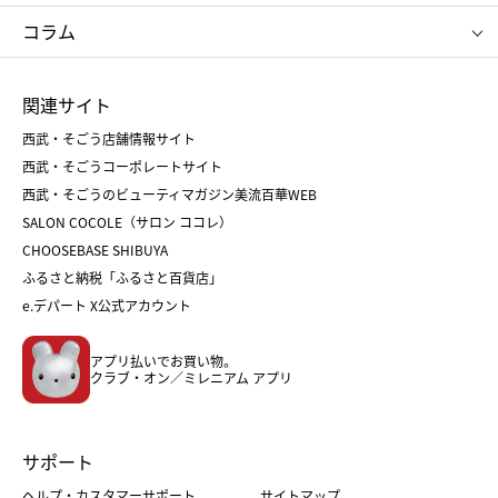
タケオ キクチ
ママ＆キッズ
クリニーク
SK-Ⅱ
お中元
お歳暮
ねんりん家
シュガーバターの木
コラム
シュタイフ
バカラ
ひな人形
五月人形
お中元
お歳暮
ランドセル
母の日
関連サイト
菓子折り
手土産
父の日
クリスマス
和菓子
お取り寄せ
西武・そごう店舗情報サイト
クリスマスケーキ
おせち
西武・そごうコーポレートサイト
人気のギフト
福袋
福袋
バレンタイン
西武・そごうのビューティマガジン美流百華WEB
バレンタイン
ホワイトデー
ホワイトデー
SALON COCOLE（サロン ココレ）
おせち
母の日
CHOOSEBASE SHIBUYA
父の日
コスメ
ふるさと納税「ふるさと百貨店」
フード
レディースファッション
e.デパート X公式アカウント
メンズファッション＆スポーツ
キッズ・ベビー
アプリ払いでお買い物。
ホーム・キッチン＆アート
クラブ・オン／ミレニアム アプリ
サポート
ヘルプ・カスタマーサポート
サイトマップ