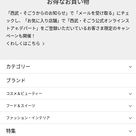
お得なお買い物
「西武・そごうからのお知らせ」で「メールを受け取る」にチェ
ックし、「お気に入り店舗」で「西武・そごう公式オンラインス
トア e.デパート」をご登録いただいているお客さま限定のキャン
ペーンも開催！
くわしくはこちら
カテゴリー
コスメ＆ビューティー
フード＆スイーツ
ブランド
ギフト
レディース
コスメ＆ビューティー
メンズ
キッズ・ベビー
SHISEIDO
クレ・ド・ポー ボーテ
スポーツ・アウトドア
ホーム・キッチン＆アート
フード＆スイーツ
ポール&ジョー ボーテ
ジルスチュアート
お中元
お歳暮
アンリ・シャルパンティエ
ガトー・ド・ボワイヤージュ
ファッション・インテリア
NARS
エスト
ゴディバ
新宿高野
ポロ ラルフ ローレン
ザ ノース フェイス
特集
RMK
SUQQU
たねや
とらや