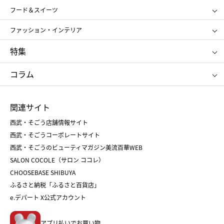
SHISEIDO
クレ・ド・ポー ボーテ
スポーツ・アウトドア
ホーム・キッチン＆アート
フード＆スイーツ
ポール&ジョー ボーテ
ジルスチュアート
お中元
お歳暮
アンリ・シャルパンティエ
ガトー・ド・ボワイヤージュ
ファッション・インテリア
NARS
エスト
ゴディバ
新宿高野
ポロ ラルフ ローレン
ザ ノース フェイス
特集
RMK
SUQQU
たねや
とらや
タケオ キクチ
ママ＆キッズ
クリニーク
SK-Ⅱ
お中元
お歳暮
ねんりん家
シュガーバターの木
コラム
シュタイフ
バカラ
ひな人形
五月人形
お中元
お歳暮
ランドセル
母の日
関連サイト
菓子折り
手土産
父の日
クリスマス
和菓子
お取り寄せ
西武・そごう店舗情報サイト
クリスマスケーキ
おせち
西武・そごうコーポレートサイト
人気のギフト
福袋
福袋
バレンタイン
西武・そごうのビューティマガジン美流百華WEB
バレンタイン
ホワイトデー
ホワイトデー
SALON COCOLE（サロン ココレ）
おせち
母の日
CHOOSEBASE SHIBUYA
父の日
コスメ
ふるさと納税「ふるさと百貨店」
フード
レディースファッション
e.デパート X公式アカウント
メンズファッション＆スポーツ
キッズ・ベビー
アプリ払いでお買い物。
ホーム・キッチン＆アート