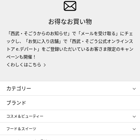
お得なお買い物
「西武・そごうからのお知らせ」で「メールを受け取る」にチェ
ックし、「お気に入り店舗」で「西武・そごう公式オンラインス
トア e.デパート」をご登録いただいているお客さま限定のキャン
ペーンも開催！
くわしくはこちら
カテゴリー
コスメ＆ビューティー
フード＆スイーツ
ブランド
ギフト
レディース
コスメ＆ビューティー
メンズ
キッズ・ベビー
SHISEIDO
クレ・ド・ポー ボーテ
スポーツ・アウトドア
ホーム・キッチン＆アート
フード＆スイーツ
ポール&ジョー ボーテ
ジルスチュアート
お中元
お歳暮
アンリ・シャルパンティエ
ガトー・ド・ボワイヤージュ