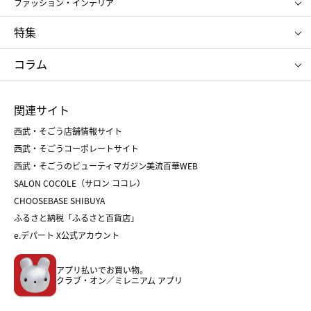
ファッション・インテリア
NARS
エスト
ゴディバ
新宿高野
ポロ ラルフ ローレン
ザ ノース フェイス
特集
RMK
SUQQU
たねや
とらや
タケオ キクチ
ママ＆キッズ
クリニーク
SK-Ⅱ
お中元
お歳暮
ねんりん家
シュガーバターの木
コラム
シュタイフ
バカラ
ひな人形
五月人形
お中元
お歳暮
ランドセル
母の日
関連サイト
菓子折り
手土産
父の日
クリスマス
和菓子
お取り寄せ
西武・そごう店舗情報サイト
クリスマスケーキ
おせち
西武・そごうコーポレートサイト
人気のギフト
福袋
福袋
バレンタイン
西武・そごうのビューティマガジン美流百華WEB
バレンタイン
ホワイトデー
ホワイトデー
SALON COCOLE（サロン ココレ）
おせち
母の日
CHOOSEBASE SHIBUYA
父の日
コスメ
ふるさと納税「ふるさと百貨店」
フード
レディースファッション
e.デパート X公式アカウント
メンズファッション＆スポーツ
キッズ・ベビー
アプリ払いでお買い物。
ホーム・キッチン＆アート
クラブ・オン／ミレニアム アプリ