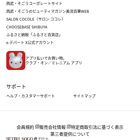
西武・そごうコーポレートサイト
人気のギフト
福袋
福袋
バレンタイン
西武・そごうのビューティマガジン美流百華WEB
バレンタイン
ホワイトデー
ホワイトデー
SALON COCOLE（サロン ココレ）
おせち
母の日
CHOOSEBASE SHIBUYA
父の日
コスメ
ふるさと納税「ふるさと百貨店」
フード
レディースファッション
e.デパート X公式アカウント
メンズファッション＆スポーツ
キッズ・ベビー
アプリ払いでお買い物。
ホーム・キッチン＆アート
クラブ・オン／ミレニアム アプリ
サポート
ヘルプ・カスタマーサポート
サイトマップ
会員規約
販売会社情報
特定商取引法に基づく表示
第三者提供について