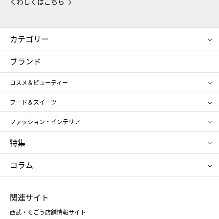
くわしくはこちら
カテゴリー
コスメ＆ビューティー
フード＆スイーツ
ブランド
ギフト
レディース
コスメ＆ビューティー
メンズ
キッズ・ベビー
SHISEIDO
クレ・ド・ポー ボーテ
スポーツ・アウトドア
ホーム・キッチン＆アート
フード＆スイーツ
ポール&ジョー ボーテ
ジルスチュアート
お中元
お歳暮
アンリ・シャルパンティエ
ガトー・ド・ボワイヤージュ
ファッション・インテリア
NARS
エスト
ゴディバ
新宿高野
ポロ ラルフ ローレン
ザ ノース フェイス
特集
RMK
SUQQU
たねや
とらや
タケオ キクチ
ママ＆キッズ
クリニーク
SK-Ⅱ
お中元
お歳暮
ねんりん家
シュガーバターの木
コラム
シュタイフ
バカラ
ひな人形
五月人形
お中元
お歳暮
ランドセル
母の日
関連サイト
菓子折り
手土産
父の日
クリスマス
和菓子
お取り寄せ
西武・そごう店舗情報サイト
クリスマスケーキ
おせち