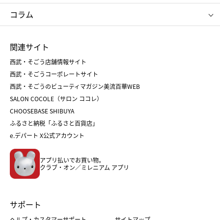
タケオ キクチ
ママ＆キッズ
クリニーク
SK-Ⅱ
お中元
お歳暮
ねんりん家
シュガーバターの木
コラム
シュタイフ
バカラ
ひな人形
五月人形
お中元
お歳暮
ランドセル
母の日
関連サイト
菓子折り
手土産
父の日
クリスマス
和菓子
お取り寄せ
西武・そごう店舗情報サイト
クリスマスケーキ
おせち
西武・そごうコーポレートサイト
人気のギフト
福袋
福袋
バレンタイン
西武・そごうのビューティマガジン美流百華WEB
バレンタイン
ホワイトデー
ホワイトデー
SALON COCOLE（サロン ココレ）
おせち
母の日
CHOOSEBASE SHIBUYA
父の日
コスメ
ふるさと納税「ふるさと百貨店」
フード
レディースファッション
e.デパート X公式アカウント
メンズファッション＆スポーツ
キッズ・ベビー
アプリ払いでお買い物。
ホーム・キッチン＆アート
クラブ・オン／ミレニアム アプリ
サポート
ヘルプ・カスタマーサポート
サイトマップ