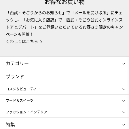
お得なお買い物
「西武・そごうからのお知らせ」で「メールを受け取る」にチェ
ックし、「お気に入り店舗」で「西武・そごう公式オンラインス
トア e.デパート」をご登録いただいているお客さま限定のキャン
ペーンも開催！
くわしくはこちら
カテゴリー
コスメ＆ビューティー
フード＆スイーツ
ブランド
ギフト
レディース
コスメ＆ビューティー
メンズ
キッズ・ベビー
SHISEIDO
クレ・ド・ポー ボーテ
スポーツ・アウトドア
ホーム・キッチン＆アート
フード＆スイーツ
ポール&ジョー ボーテ
ジルスチュアート
お中元
お歳暮
アンリ・シャルパンティエ
ガトー・ド・ボワイヤージュ
ファッション・インテリア
NARS
エスト
ゴディバ
新宿高野
ポロ ラルフ ローレン
ザ ノース フェイス
特集
RMK
SUQQU
たねや
とらや