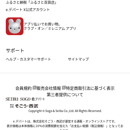
ふるさと納税「ふるさと百貨店」
フード
レディースファッション
e.デパート X公式アカウント
メンズファッション＆スポーツ
キッズ・ベビー
アプリ払いでお買い物。
ホーム・キッチン＆アート
クラブ・オン／ミレニアム アプリ
サポート
ヘルプ・カスタマーサポート
サイトマップ
会員規約
販売会社情報
特定商取引法に基づく表示
第三者提供について
Copyright © Sogo & Seibu Co.,Ltd. All Rights Reserved.
e.デパートは、株式会社そごう・西武が運営する通販・オンラインストアです。
表示価格は本体価格に10％の消費税額を加えた「お支払い総額（税込価格）」となってお