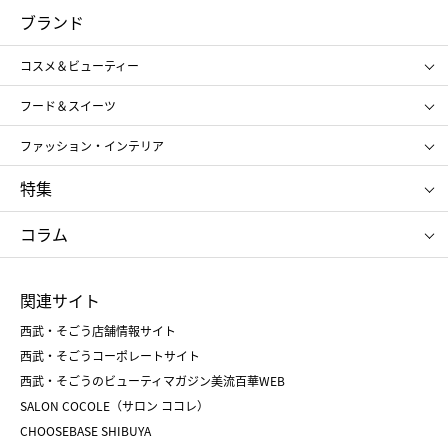
コスメ＆ビューティー
フード＆スイーツ
ブランド
ギフト
レディース
コスメ＆ビューティー
メンズ
キッズ・ベビー
SHISEIDO
クレ・ド・ポー ボーテ
スポーツ・アウトドア
ホーム・キッチン＆アート
フード＆スイーツ
ポール&ジョー ボーテ
ジルスチュアート
お中元
お歳暮
アンリ・シャルパンティエ
ガトー・ド・ボワイヤージュ
ファッション・インテリア
NARS
エスト
ゴディバ
新宿高野
ポロ ラルフ ローレン
ザ ノース フェイス
特集
RMK
SUQQU
たねや
とらや
タケオ キクチ
ママ＆キッズ
クリニーク
SK-Ⅱ
お中元
お歳暮
ねんりん家
シュガーバターの木
コラム
シュタイフ
バカラ
ひな人形
五月人形
お中元
お歳暮
ランドセル
母の日
関連サイト
菓子折り
手土産
父の日
クリスマス
和菓子
お取り寄せ
西武・そごう店舗情報サイト
クリスマスケーキ
おせち
西武・そごうコーポレートサイト
人気のギフト
福袋
福袋
バレンタイン
西武・そごうのビューティマガジン美流百華WEB
バレンタイン
ホワイトデー
ホワイトデー
SALON COCOLE（サロン ココレ）
おせち
母の日
CHOOSEBASE SHIBUYA
父の日
コスメ