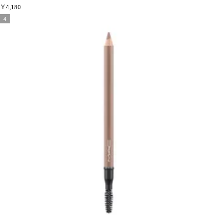
￥4,180