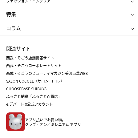
ファッション・インテリア
NARS
エスト
ゴディバ
新宿高野
ポロ ラルフ ローレン
ザ ノース フェイス
特集
RMK
SUQQU
たねや
とらや
タケオ キクチ
ママ＆キッズ
クリニーク
SK-Ⅱ
お中元
お歳暮
ねんりん家
シュガーバターの木
コラム
シュタイフ
バカラ
ひな人形
五月人形
お中元
お歳暮
ランドセル
母の日
関連サイト
菓子折り
手土産
父の日
クリスマス
和菓子
お取り寄せ
西武・そごう店舗情報サイト
クリスマスケーキ
おせち
西武・そごうコーポレートサイト
人気のギフト
福袋
福袋
バレンタイン
西武・そごうのビューティマガジン美流百華WEB
バレンタイン
ホワイトデー
ホワイトデー
SALON COCOLE（サロン ココレ）
おせち
母の日
CHOOSEBASE SHIBUYA
父の日
コスメ
ふるさと納税「ふるさと百貨店」
フード
レディースファッション
e.デパート X公式アカウント
メンズファッション＆スポーツ
キッズ・ベビー
アプリ払いでお買い物。
ホーム・キッチン＆アート
クラブ・オン／ミレニアム アプリ