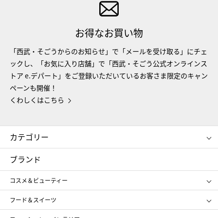
お得なお買い物
「西武・そごうからのお知らせ」で「メールを受け取る」にチェ
ックし、「お気に入り店舗」で「西武・そごう公式オンラインス
トア e.デパート」をご登録いただいているお客さま限定のキャン
ペーンも開催！
くわしくはこちら
カテゴリー
コスメ＆ビューティー
フード＆スイーツ
ブランド
ギフト
レディース
コスメ＆ビューティー
メンズ
キッズ・ベビー
SHISEIDO
クレ・ド・ポー ボーテ
スポーツ・アウトドア
ホーム・キッチン＆アート
フード＆スイーツ
ポール&ジョー ボーテ
ジルスチュアート
お中元
お歳暮
アンリ・シャルパンティエ
ガトー・ド・ボワイヤージュ