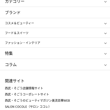
カテゴリー
コスメ＆ビューティー
フード＆スイーツ
ブランド
ギフト
レディース
コスメ＆ビューティー
メンズ
キッズ・ベビー
SHISEIDO
クレ・ド・ポー ボーテ
スポーツ・アウトドア
ホーム・キッチン＆アート
フード＆スイーツ
ポール&ジョー ボーテ
ジルスチュアート
お中元
お歳暮
アンリ・シャルパンティエ
ガトー・ド・ボワイヤージュ
ファッション・インテリア
NARS
エスト
ゴディバ
新宿高野
ポロ ラルフ ローレン
ザ ノース フェイス
特集
RMK
SUQQU
たねや
とらや
タケオ キクチ
ママ＆キッズ
クリニーク
SK-Ⅱ
お中元
お歳暮
ねんりん家
シュガーバターの木
コラム
シュタイフ
バカラ
ひな人形
五月人形
お中元
お歳暮
ランドセル
母の日
関連サイト
菓子折り
手土産
父の日
クリスマス
和菓子
お取り寄せ
西武・そごう店舗情報サイト
クリスマスケーキ
おせち
西武・そごうコーポレートサイト
人気のギフト
福袋
福袋
バレンタイン
西武・そごうのビューティマガジン美流百華WEB
バレンタイン
ホワイトデー
ホワイトデー
SALON COCOLE（サロン ココレ）
おせち
母の日