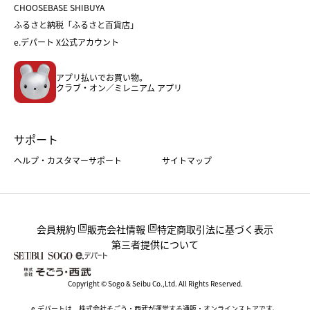
CHOOSEBASE SHIBUYA
父の日
コスメ
ふるさと納税「ふるさと百貨店」
フード
レディースファッション
e.デパート X公式アカウント
メンズファッション＆スポーツ
キッズ・ベビー
アプリ払いでお買い物。
ホーム・キッチン＆アート
クラブ・オン／ミレニアム アプリ
サポート
ヘルプ・カスタマーサポート
サイトマップ
会員規約
販売会社情報
特定商取引法に基づく表示
第三者提供について
Copyright © Sogo & Seibu Co.,Ltd. All Rights Reserved.
e.デパートは、株式会社そごう・西武が運営する通販・オンラインストアです。