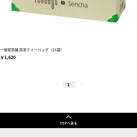
一保堂茶舗 煎茶ティーバッグ（25袋）
￥1,620
1
TOPへ戻る