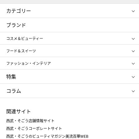
カテゴリー
コスメ＆ビューティー
フード＆スイーツ
ブランド
ギフト
レディース
コスメ＆ビューティー
メンズ
キッズ・ベビー
SHISEIDO
クレ・ド・ポー ボーテ
スポーツ・アウトドア
ホーム・キッチン＆アート
フード＆スイーツ
ポール&ジョー ボーテ
ジルスチュアート
お中元
お歳暮
アンリ・シャルパンティエ
ガトー・ド・ボワイヤージュ
ファッション・インテリア
NARS
エスト
ゴディバ
新宿高野
ポロ ラルフ ローレン
ザ ノース フェイス
特集
RMK
SUQQU
たねや
とらや
タケオ キクチ
ママ＆キッズ
クリニーク
SK-Ⅱ
お中元
お歳暮
ねんりん家
シュガーバターの木
コラム
シュタイフ
バカラ
ひな人形
五月人形
お中元
お歳暮
ランドセル
母の日
関連サイト
菓子折り
手土産
父の日
クリスマス
和菓子
お取り寄せ
西武・そごう店舗情報サイト
クリスマスケーキ
おせち
西武・そごうコーポレートサイト
人気のギフト
福袋
福袋
バレンタイン
西武・そごうのビューティマガジン美流百華WEB
バレンタイン
ホワイトデー