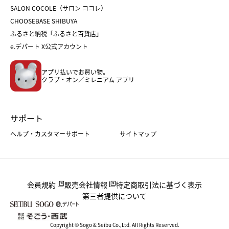
ホワイトデー
SALON COCOLE（サロン ココレ）
おせち
母の日
CHOOSEBASE SHIBUYA
父の日
コスメ
ふるさと納税「ふるさと百貨店」
フード
レディースファッション
e.デパート X公式アカウント
メンズファッション＆スポーツ
キッズ・ベビー
アプリ払いでお買い物。
ホーム・キッチン＆アート
クラブ・オン／ミレニアム アプリ
サポート
ヘルプ・カスタマーサポート
サイトマップ
会員規約
販売会社情報
特定商取引法に基づく表示
第三者提供について
Copyright © Sogo & Seibu Co.,Ltd. All Rights Reserved.