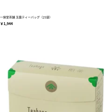
一保堂茶舗 玉露ティーバッグ（25袋）
￥1,944