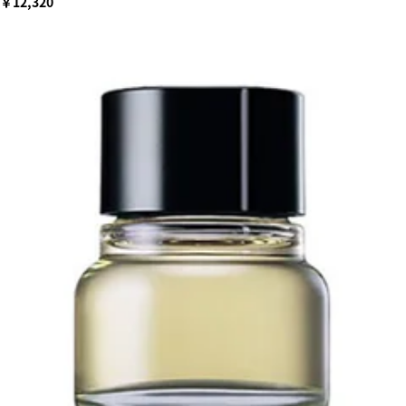
￥12,320