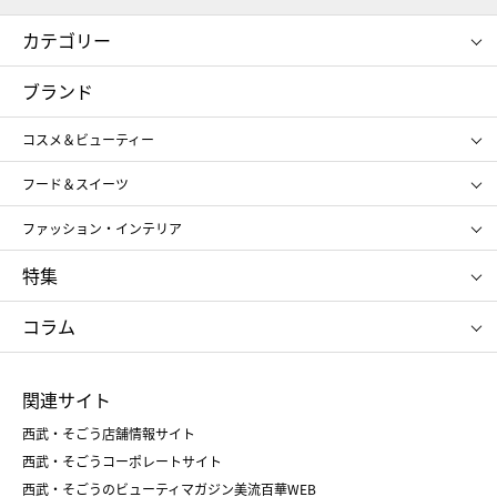
カテゴリー
コスメ＆ビューティー
フード＆スイーツ
ブランド
ギフト
レディース
コスメ＆ビューティー
メンズ
キッズ・ベビー
SHISEIDO
クレ・ド・ポー ボーテ
スポーツ・アウトドア
ホーム・キッチン＆アート
フード＆スイーツ
ポール&ジョー ボーテ
ジルスチュアート
お中元
お歳暮
アンリ・シャルパンティエ
ガトー・ド・ボワイヤージュ
ファッション・インテリア
NARS
エスト
ゴディバ
新宿高野
ポロ ラルフ ローレン
ザ ノース フェイス
特集
RMK
SUQQU
たねや
とらや
タケオ キクチ
ママ＆キッズ
クリニーク
SK-Ⅱ
お中元
お歳暮
ねんりん家
シュガーバターの木
コラム
シュタイフ
バカラ
ひな人形
五月人形
お中元
お歳暮
ランドセル
母の日
関連サイト
菓子折り
手土産
父の日
クリスマス
和菓子
お取り寄せ
西武・そごう店舗情報サイト
クリスマスケーキ
おせち
西武・そごうコーポレートサイト
人気のギフト
福袋
福袋
バレンタイン
西武・そごうのビューティマガジン美流百華WEB
バレンタイン
ホワイトデー