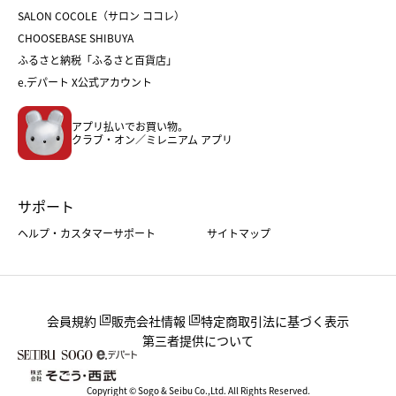
ホワイトデー
SALON COCOLE（サロン ココレ）
おせち
母の日
CHOOSEBASE SHIBUYA
父の日
コスメ
ふるさと納税「ふるさと百貨店」
フード
レディースファッション
e.デパート X公式アカウント
メンズファッション＆スポーツ
キッズ・ベビー
アプリ払いでお買い物。
ホーム・キッチン＆アート
クラブ・オン／ミレニアム アプリ
サポート
ヘルプ・カスタマーサポート
サイトマップ
会員規約
販売会社情報
特定商取引法に基づく表示
第三者提供について
Copyright © Sogo & Seibu Co.,Ltd. All Rights Reserved.