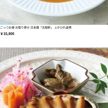
ごっつお便 お取り寄せ 日本橋「古樹軒」 ふかひれ姿煮
￥10,800