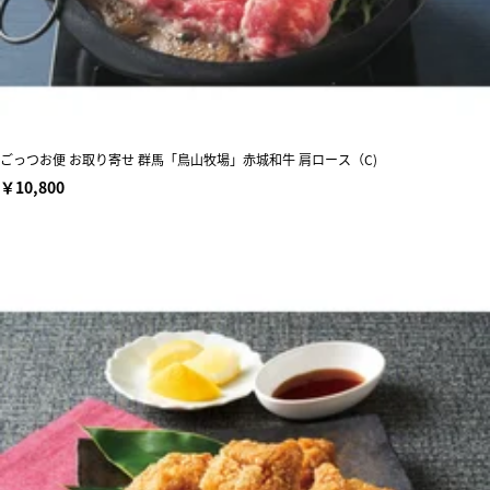
ごっつお便 お取り寄せ 群馬「鳥山牧場」赤城和牛 肩ロース（C)
￥10,800