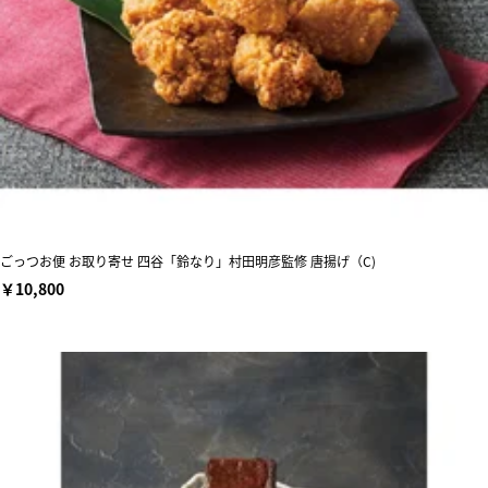
ごっつお便 お取り寄せ 四谷「鈴なり」村田明彦監修 唐揚げ（C)
￥10,800