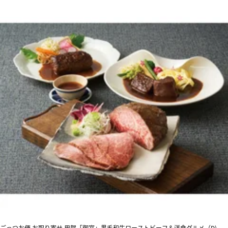
ごっつお便 お取り寄せ 用賀「御室」黒毛和牛ローストビーフ＆洋食グルメ（D)