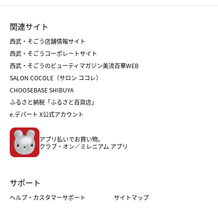
ひな人形
五月人形
お中元
お歳暮
ランドセル
母の日
関連サイト
菓子折り
手土産
父の日
クリスマス
和菓子
お取り寄せ
西武・そごう店舗情報サイト
クリスマスケーキ
おせち
西武・そごうコーポレートサイト
人気のギフト
福袋
福袋
バレンタイン
西武・そごうのビューティマガジン美流百華WEB
バレンタイン
ホワイトデー
ホワイトデー
SALON COCOLE（サロン ココレ）
おせち
母の日
CHOOSEBASE SHIBUYA
父の日
コスメ
ふるさと納税「ふるさと百貨店」
フード
レディースファッション
e.デパート X公式アカウント
メンズファッション＆スポーツ
キッズ・ベビー
アプリ払いでお買い物。
ホーム・キッチン＆アート
クラブ・オン／ミレニアム アプリ
サポート
ヘルプ・カスタマーサポート
サイトマップ