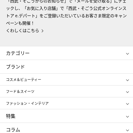
「西武・そごうからのお知らせ」で「メールを受け取る」にチェ
ックし、「お気に入り店舗」で「西武・そごう公式オンラインス
トア e.デパート」をご登録いただいているお客さま限定のキャン
ペーンも開催！
くわしくはこちら
カテゴリー
コスメ＆ビューティー
フード＆スイーツ
ブランド
ギフト
レディース
コスメ＆ビューティー
メンズ
キッズ・ベビー
SHISEIDO
クレ・ド・ポー ボーテ
スポーツ・アウトドア
ホーム・キッチン＆アート
フード＆スイーツ
ポール&ジョー ボーテ
ジルスチュアート
お中元
お歳暮
アンリ・シャルパンティエ
ガトー・ド・ボワイヤージュ
ファッション・インテリア
NARS
エスト
ゴディバ
新宿高野
ポロ ラルフ ローレン
ザ ノース フェイス
特集
RMK
SUQQU
たねや
とらや
タケオ キクチ
ママ＆キッズ
クリニーク
SK-Ⅱ
お中元
お歳暮
ねんりん家
シュガーバターの木
コラム
シュタイフ
バカラ