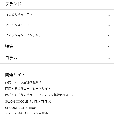
コスメ＆ビューティー
フード＆スイーツ
ブランド
ギフト
レディース
コスメ＆ビューティー
メンズ
キッズ・ベビー
SHISEIDO
クレ・ド・ポー ボーテ
スポーツ・アウトドア
ホーム・キッチン＆アート
フード＆スイーツ
ポール&ジョー ボーテ
ジルスチュアート
お中元
お歳暮
アンリ・シャルパンティエ
ガトー・ド・ボワイヤージュ
ファッション・インテリア
NARS
エスト
ゴディバ
新宿高野
ポロ ラルフ ローレン
ザ ノース フェイス
特集
RMK
SUQQU
たねや
とらや
タケオ キクチ
ママ＆キッズ
クリニーク
SK-Ⅱ
お中元
お歳暮
ねんりん家
シュガーバターの木
コラム
シュタイフ
バカラ
ひな人形
五月人形
お中元
お歳暮
ランドセル
母の日
関連サイト
菓子折り
手土産
父の日
クリスマス
和菓子
お取り寄せ
西武・そごう店舗情報サイト
クリスマスケーキ
おせち
西武・そごうコーポレートサイト
人気のギフト
福袋
福袋
バレンタイン
西武・そごうのビューティマガジン美流百華WEB
バレンタイン
ホワイトデー
ホワイトデー
SALON COCOLE（サロン ココレ）
おせち
母の日
CHOOSEBASE SHIBUYA
父の日
コスメ
ふるさと納税「ふるさと百貨店」