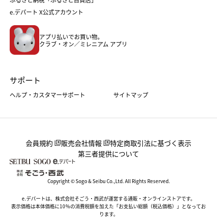
フード
レディースファッション
e.デパート X公式アカウント
メンズファッション＆スポーツ
キッズ・ベビー
アプリ払いでお買い物。
ホーム・キッチン＆アート
クラブ・オン／ミレニアム アプリ
サポート
ヘルプ・カスタマーサポート
サイトマップ
会員規約
販売会社情報
特定商取引法に基づく表示
第三者提供について
Copyright © Sogo & Seibu Co.,Ltd. All Rights Reserved.
e.デパートは、株式会社そごう・西武が運営する通販・オンラインストアです。
表示価格は本体価格に10％の消費税額を加えた「お支払い総額（税込価格）」となってお
ります。