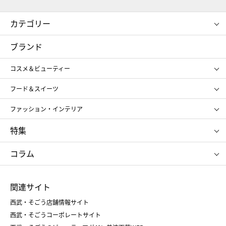
カテゴリー
コスメ＆ビューティー
フード＆スイーツ
ブランド
ギフト
レディース
コスメ＆ビューティー
メンズ
キッズ・ベビー
SHISEIDO
クレ・ド・ポー ボーテ
スポーツ・アウトドア
ホーム・キッチン＆アート
フード＆スイーツ
ポール&ジョー ボーテ
ジルスチュアート
お中元
お歳暮
アンリ・シャルパンティエ
ガトー・ド・ボワイヤージュ
ファッション・インテリア
NARS
エスト
ゴディバ
新宿高野
ポロ ラルフ ローレン
ザ ノース フェイス
特集
RMK
SUQQU
たねや
とらや
タケオ キクチ
ママ＆キッズ
クリニーク
SK-Ⅱ
お中元
お歳暮
ねんりん家
シュガーバターの木
コラム
シュタイフ
バカラ
ひな人形
五月人形
お中元
お歳暮
ランドセル
母の日
関連サイト
菓子折り
手土産
父の日
クリスマス
和菓子
お取り寄せ
西武・そごう店舗情報サイト
クリスマスケーキ
おせち
西武・そごうコーポレートサイト
人気のギフト
福袋
福袋
バレンタイン