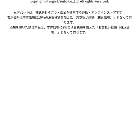
Copyright © Sogo & Seibu Co.,Ltd. All Rights Reserved.
e.デパートは、株式会社そごう・西武が運営する通販・オンラインストアです。
表示価格は本体価格に10％の消費税額を加えた「お支払い総額（税込価格）」となってお
ります。
酒類を除いた飲食料品は、本体価格に8％の消費税額を加えた「お支払い総額（税込価
格）」となっております。