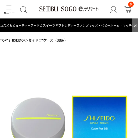
0
コスメ＆ビューティー
フード＆スイーツ
ギフト
レディース
メンズ
キッズ・ベビー
ホーム・キッチン＆
TOP
SHISEIDO/シセイドウ
ケース（BB用）