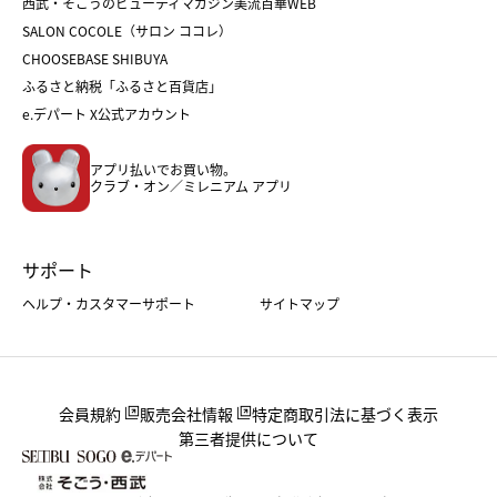
西武・そごうのビューティマガジン美流百華WEB
バレンタイン
ホワイトデー
ホワイトデー
SALON COCOLE（サロン ココレ）
おせち
母の日
CHOOSEBASE SHIBUYA
父の日
コスメ
ふるさと納税「ふるさと百貨店」
フード
レディースファッション
e.デパート X公式アカウント
メンズファッション＆スポーツ
キッズ・ベビー
アプリ払いでお買い物。
ホーム・キッチン＆アート
クラブ・オン／ミレニアム アプリ
サポート
ヘルプ・カスタマーサポート
サイトマップ
会員規約
販売会社情報
特定商取引法に基づく表示
第三者提供について