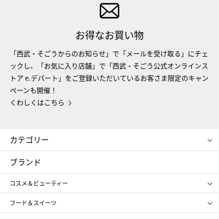
お得なお買い物
「西武・そごうからのお知らせ」で「メールを受け取る」にチェ
ックし、「お気に入り店舗」で「西武・そごう公式オンラインス
トア e.デパート」をご登録いただいているお客さま限定のキャン
ペーンも開催！
くわしくはこちら
カテゴリー
コスメ＆ビューティー
フード＆スイーツ
ブランド
ギフト
レディース
コスメ＆ビューティー
メンズ
キッズ・ベビー
SHISEIDO
クレ・ド・ポー ボーテ
スポーツ・アウトドア
ホーム・キッチン＆アート
フード＆スイーツ
ポール&ジョー ボーテ
ジルスチュアート
お中元
お歳暮