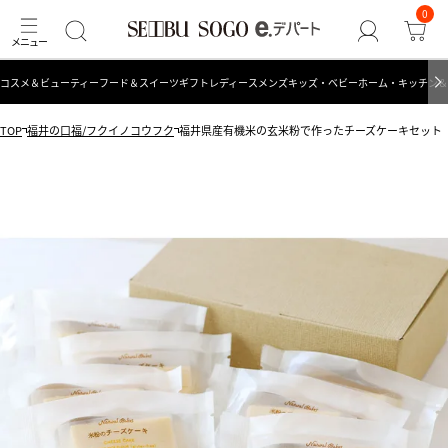
0
コスメ＆ビューティー
フード＆スイーツ
ギフト
レディース
メンズ
キッズ・ベビー
ホーム・キッチン＆
TOP
福井の口福/フクイノコウフク
福井県産有機米の玄米粉で作ったチーズケーキセット