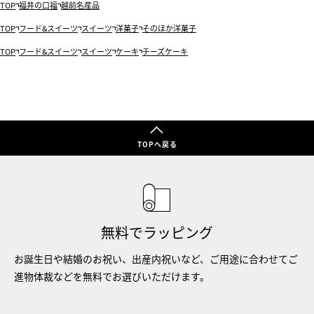
TOP
福井の口福
越前名産品
TOP
フード&スイーツ
スイーツ
洋菓子
そのほか洋菓子
TOP
フード&スイーツ
スイーツ
ケーキ
チーズケーキ
TOPへ戻る
無料でラッピング
お誕生日や結婚のお祝い、出産内祝いなど、ご用途に合わせてご
進物体裁などを無料でお選びいただけます。