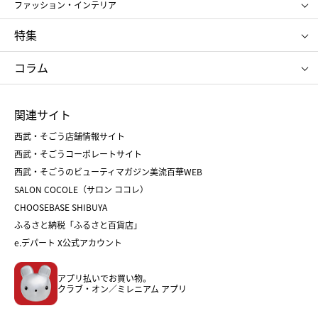
アンリ・シャルパンティエ
ガトー・ド・ボワイヤージュ
ファッション・インテリア
NARS
エスト
ゴディバ
新宿高野
ポロ ラルフ ローレン
ザ ノース フェイス
特集
RMK
SUQQU
たねや
とらや
タケオ キクチ
ママ＆キッズ
クリニーク
SK-Ⅱ
お中元
お歳暮
ねんりん家
シュガーバターの木
コラム
シュタイフ
バカラ
ひな人形
五月人形
お中元
お歳暮
ランドセル
母の日
関連サイト
菓子折り
手土産
父の日
クリスマス
和菓子
お取り寄せ
西武・そごう店舗情報サイト
クリスマスケーキ
おせち
西武・そごうコーポレートサイト
人気のギフト
福袋
福袋
バレンタイン
西武・そごうのビューティマガジン美流百華WEB
バレンタイン
ホワイトデー
ホワイトデー
SALON COCOLE（サロン ココレ）
おせち
母の日
CHOOSEBASE SHIBUYA
父の日
コスメ
ふるさと納税「ふるさと百貨店」
フード
レディースファッション
e.デパート X公式アカウント
メンズファッション＆スポーツ
キッズ・ベビー
アプリ払いでお買い物。
ホーム・キッチン＆アート
クラブ・オン／ミレニアム アプリ