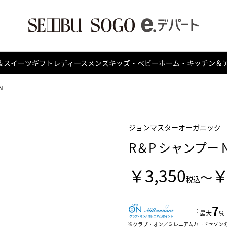
＆スイーツ
ギフト
レディース
メンズ
キッズ・ベビー
ホーム・キッチン＆
N
ジョンマスターオーガニック
R＆P シャンプー 
￥3,350
￥
～
税込
7
：
最大
％
クラブ・オン／ミレニアムカードセゾン