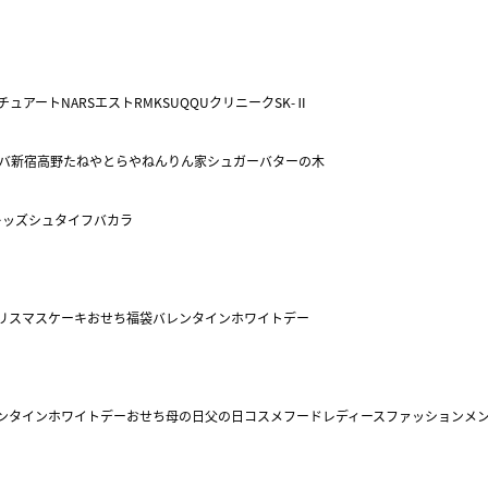
チュアート
NARS
エスト
RMK
SUQQU
クリニーク
SK-Ⅱ
バ
新宿高野
たねや
とらや
ねんりん家
シュガーバターの木
キッズ
シュタイフ
バカラ
リスマスケーキ
おせち
福袋
バレンタイン
ホワイトデー
ンタイン
ホワイトデー
おせち
母の日
父の日
コスメ
フード
レディースファッション
メ