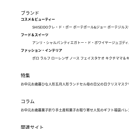
ブランド
コスメ＆ビューティー
SHISEIDO
クレ・ド・ポー ボーテ
ポール&ジョー ボーテ
ジルス
フード＆スイーツ
アンリ・シャルパンティエ
ガトー・ド・ボワイヤージュ
ゴディ
ファッション・インテリア
ポロ ラルフ ローレン
ザ ノース フェイス
タケオ キクチ
ママ＆
特集
お中元
お歳暮
ひな人形
五月人形
ランドセル
母の日
父の日
クリスマス
ク
コラム
お中元
お歳暮
菓子折り
手土産
和菓子
お取り寄せ
人気のギフト
福袋
バレ
関連サイト