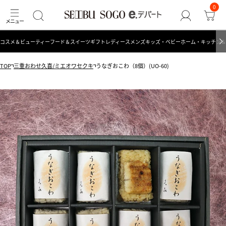
0
コスメ＆ビューティー
フード＆スイーツ
ギフト
レディース
メンズ
キッズ・ベビー
ホーム・キッチン＆
TOP
三重おわせ久喜/ミエオワセクキ
うなぎおこわ（8個）(UO-60)