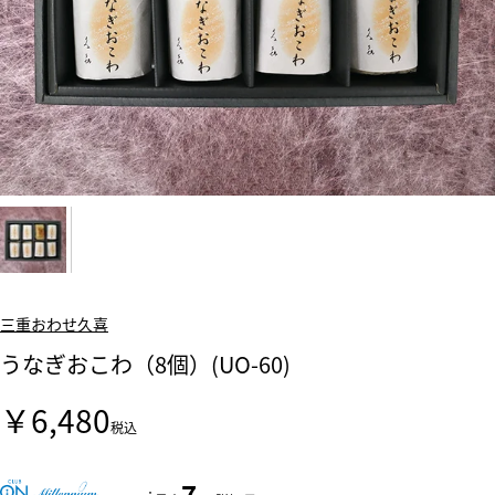
三重おわせ久喜
うなぎおこわ（8個）(UO-60)
￥6,480
税込
7