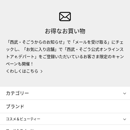
お得なお買い物
「西武・そごうからのお知らせ」で「メールを受け取る」にチェ
ックし、「お気に入り店舗」で「西武・そごう公式オンラインス
トア e.デパート」をご登録いただいているお客さま限定のキャン
ペーンも開催！
くわしくはこちら
カテゴリー
コスメ＆ビューティー
フード＆スイーツ
ブランド
ギフト
レディース
コスメ＆ビューティー
メンズ
キッズ・ベビー
SHISEIDO
クレ・ド・ポー ボーテ
スポーツ・アウトドア
ホーム・キッチン＆アート