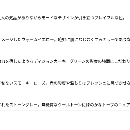
大人の気品がありながらモードなデザインが引き立つプレイフルな色。
イメージしたウォームイエロー。絶妙に肌になじむくすみカラーであり
命力を宿したようなディジョンカーキ。グリーンの彩度の強弱にこだわ
させないスモーキーローズ。赤の彩度や温もりはフレッシュに息づかせ
されたストーングレー。無機質なクールトーンにほのかなトープのニュ