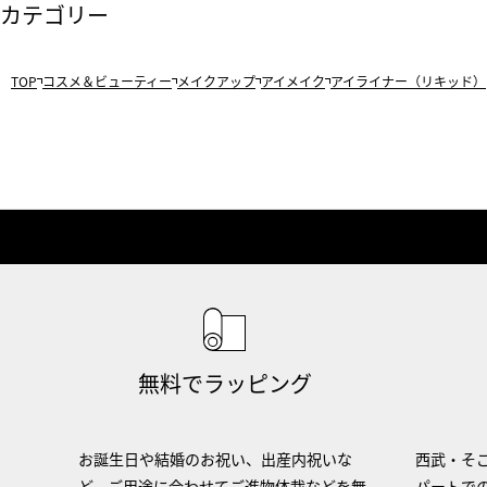
カテゴリー
TOP
コスメ＆ビューティー
メイクアップ
アイメイク
アイライナー（リキッド）
無料でラッピング
お誕生日や結婚のお祝い、出産内祝いな
西武・そご
ど、ご用途に合わせてご進物体裁などを無
パートで