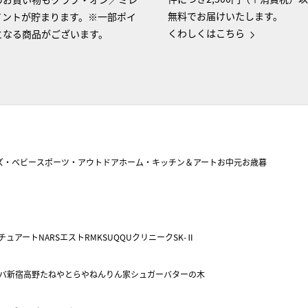
無料でお届けいたします。
イントが貯まります。※一部ポイ
くわしくはこちら
となる商品がございます。
ズ・ベビー
スポーツ・アウトドア
ホーム・キッチン＆アート
お中元
お歳暮
チュアート
NARS
エスト
RMK
SUQQU
クリニーク
SK-Ⅱ
バ
新宿高野
たねや
とらや
ねんりん家
シュガーバターの木