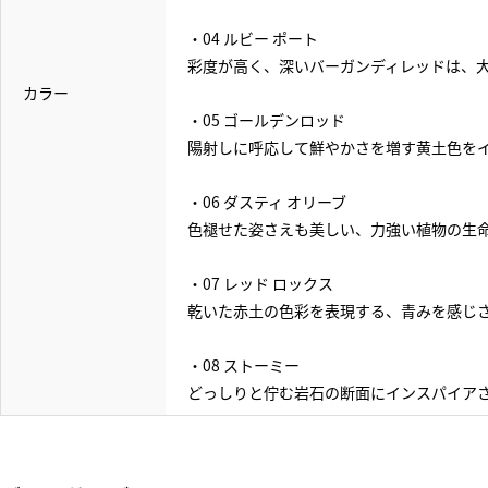
・04 ルビー ポート
彩度が高く、深いバーガンディレッドは、
カラー
・05 ゴールデンロッド
陽射しに呼応して鮮やかさを増す黄土色を
・06 ダスティ オリーブ
色褪せた姿さえも美しい、力強い植物の生
・07 レッド ロックス
乾いた赤土の色彩を表現する、青みを感じ
・08 ストーミー
どっしりと佇む岩石の断面にインスパイア