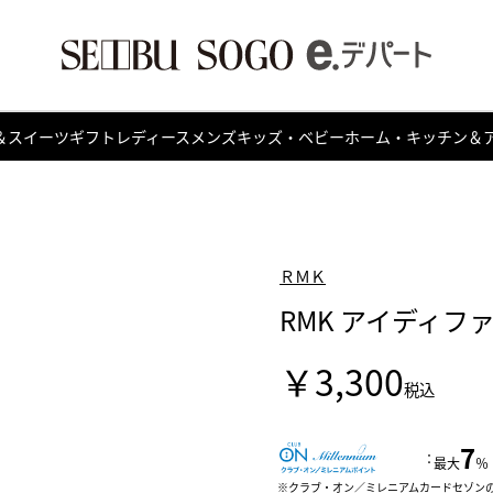
＆スイーツ
ギフト
レディース
メンズ
キッズ・ベビー
ホーム・キッチン＆
ＲＭＫ
RMK アイディフ
￥3,300
税込
7
：
最大
％
クラブ・オン／ミレニアムカードセゾン