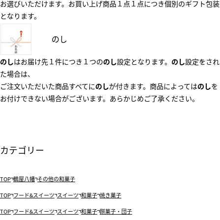
お選びいただけます。お買い上げ商品１点１点につき個別のギフト包装
となります。
のし
のし
はお届け先１件につき１つの
のし
設定となります。
のし
設定をされ
た場合は、
ご注文いただいた商品すべてに
のし
が付きます。商品によっては
のし
を
お付けできない場合がございます。あらかじめご了承ください。
カテゴリー
TOP
鶴屋八幡
その他の和菓子
TOP
フード&スイーツ
スイーツ
和菓子
焼き菓子
TOP
フード&スイーツ
スイーツ
和菓子
餅菓子・団子