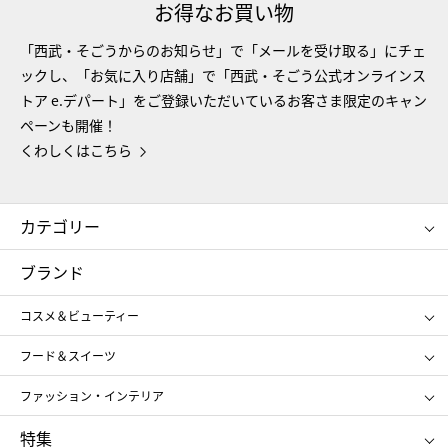
お得なお買い物
「西武・そごうからのお知らせ」で「メールを受け取る」にチェ
ックし、「お気に入り店舗」で「西武・そごう公式オンラインス
トア e.デパート」をご登録いただいているお客さま限定のキャン
ペーンも開催！
くわしくはこちら
カテゴリー
コスメ＆ビューティー
フード＆スイーツ
ブランド
ギフト
レディース
コスメ＆ビューティー
メンズ
キッズ・ベビー
SHISEIDO
クレ・ド・ポー ボーテ
スポーツ・アウトドア
ホーム・キッチン＆アート
フード＆スイーツ
ポール&ジョー ボーテ
ジルスチュアート
お中元
お歳暮
アンリ・シャルパンティエ
ガトー・ド・ボワイヤージュ
ファッション・インテリア
NARS
エスト
ゴディバ
新宿高野
ポロ ラルフ ローレン
ザ ノース フェイス
特集
RMK
SUQQU
たねや
とらや