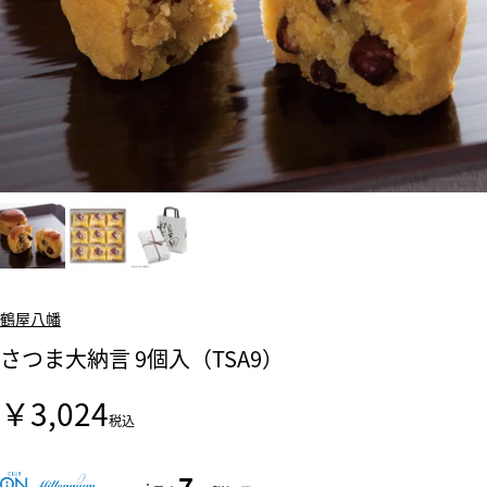
鶴屋八幡
さつま大納言 9個入（TSA9）
￥3,024
税込
7