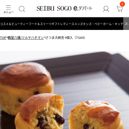
0
コスメ＆ビューティー
フード＆スイーツ
ギフト
レディース
メンズ
キッズ・ベビー
ホーム・キッチン＆
TOP
鶴屋八幡/ツルヤハチマン
さつま大納言 9個入（TSA9）