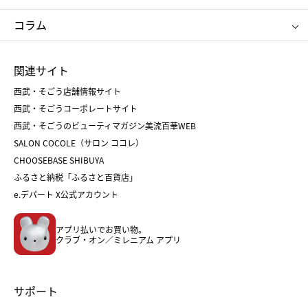
タケオ キクチ
ママ＆キッズ
クリニーク
SK-Ⅱ
お中元
お歳暮
ねんりん家
シュガーバターの木
コラム
シュタイフ
バカラ
ひな人形
五月人形
お中元
お歳暮
ランドセル
母の日
関連サイト
菓子折り
手土産
父の日
クリスマス
和菓子
お取り寄せ
西武・そごう店舗情報サイト
クリスマスケーキ
おせち
西武・そごうコーポレートサイト
人気のギフト
福袋
福袋
バレンタイン
西武・そごうのビューティマガジン美流百華WEB
バレンタイン
ホワイトデー
ホワイトデー
SALON COCOLE（サロン ココレ）
おせち
母の日
CHOOSEBASE SHIBUYA
父の日
コスメ
ふるさと納税「ふるさと百貨店」
フード
レディースファッション
e.デパート X公式アカウント
メンズファッション＆スポーツ
キッズ・ベビー
アプリ払いでお買い物。
ホーム・キッチン＆アート
クラブ・オン／ミレニアム アプリ
サポート