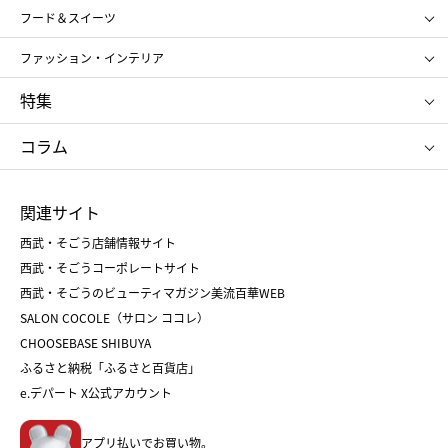
SHISEIDO
クレ・ド・ポー ボーテ
スポーツ・アウトドア
ホーム・キッチン＆アート
フード＆スイーツ
ポール&ジョー ボーテ
ジルスチュアート
お中元
お歳暮
アンリ・シャルパンティエ
ガトー・ド・ボワイヤージュ
ファッション・インテリア
NARS
エスト
ゴディバ
新宿高野
ポロ ラルフ ローレン
ザ ノース フェイス
特集
RMK
SUQQU
たねや
とらや
タケオ キクチ
ママ＆キッズ
クリニーク
SK-Ⅱ
お中元
お歳暮
ねんりん家
シュガーバターの木
コラム
シュタイフ
バカラ
ひな人形
五月人形
お中元
お歳暮
ランドセル
母の日
関連サイト
菓子折り
手土産
父の日
クリスマス
和菓子
お取り寄せ
西武・そごう店舗情報サイト
クリスマスケーキ
おせち
西武・そごうコーポレートサイト
人気のギフト
福袋
福袋
バレンタイン
西武・そごうのビューティマガジン美流百華WEB
バレンタイン
ホワイトデー
ホワイトデー
SALON COCOLE（サロン ココレ）
おせち
母の日
CHOOSEBASE SHIBUYA
父の日
コスメ
ふるさと納税「ふるさと百貨店」
フード
レディースファッション
e.デパート X公式アカウント
メンズファッション＆スポーツ
キッズ・ベビー
アプリ払いでお買い物。
ホーム・キッチン＆アート