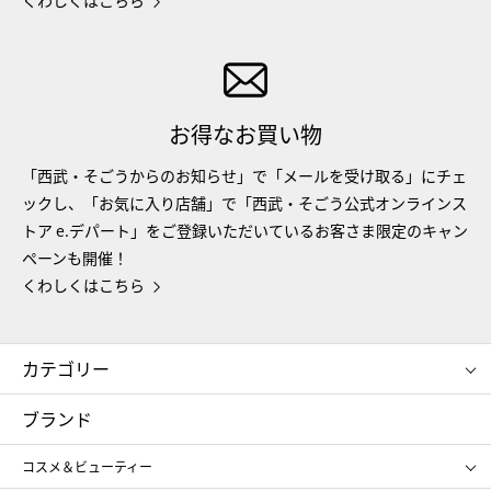
くわしくはこちら
お得なお買い物
「西武・そごうからのお知らせ」で「メールを受け取る」にチェ
ックし、「お気に入り店舗」で「西武・そごう公式オンラインス
トア e.デパート」をご登録いただいているお客さま限定のキャン
ペーンも開催！
くわしくはこちら
カテゴリー
コスメ＆ビューティー
フード＆スイーツ
ブランド
ギフト
レディース
コスメ＆ビューティー
メンズ
キッズ・ベビー