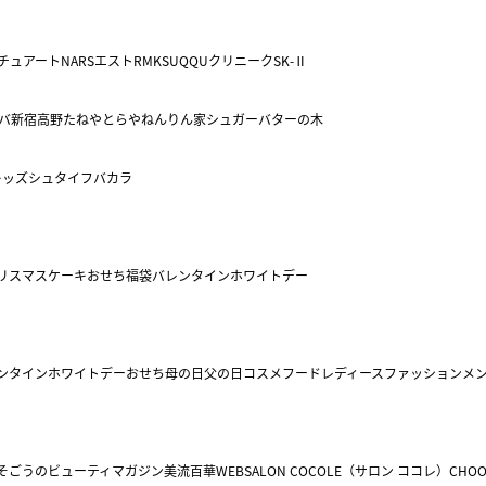
チュアート
NARS
エスト
RMK
SUQQU
クリニーク
SK-Ⅱ
バ
新宿高野
たねや
とらや
ねんりん家
シュガーバターの木
キッズ
シュタイフ
バカラ
リスマスケーキ
おせち
福袋
バレンタイン
ホワイトデー
ンタイン
ホワイトデー
おせち
母の日
父の日
コスメ
フード
レディースファッション
メ
そごうのビューティマガジン美流百華WEB
SALON COCOLE（サロン ココレ）
CHOO