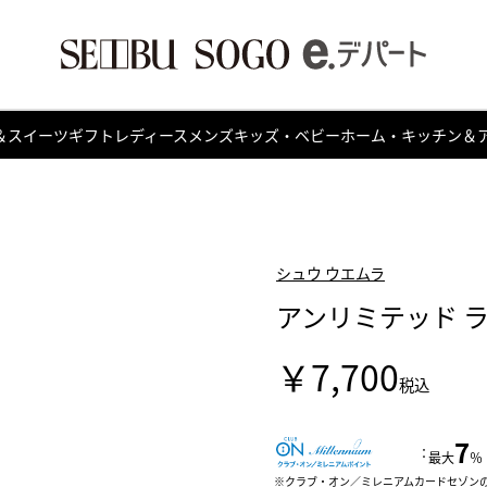
＆スイーツ
ギフト
レディース
メンズ
キッズ・ベビー
ホーム・キッチン＆
シュウ ウエムラ
アンリミテッド 
￥7,700
税込
7
：
最大
％
クラブ・オン／ミレニアムカードセゾン