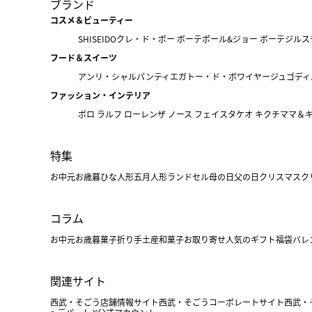
ブランド
コスメ＆ビューティー
SHISEIDO
クレ・ド・ポー ボーテ
ポール&ジョー ボーテ
ジルス
フード＆スイーツ
アンリ・シャルパンティエ
ガトー・ド・ボワイヤージュ
ゴディ
ファッション・インテリア
ポロ ラルフ ローレン
ザ ノース フェイス
タケオ キクチ
ママ＆
特集
お中元
お歳暮
ひな人形
五月人形
ランドセル
母の日
父の日
クリスマス
ク
コラム
お中元
お歳暮
菓子折り
手土産
和菓子
お取り寄せ
人気のギフト
福袋
バレ
関連サイト
西武・そごう店舗情報サイト
西武・そごうコーポレートサイト
西武・