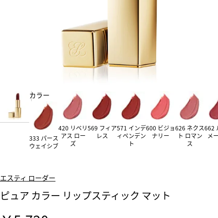
カラー
420 リベリ
569 フィア
571 インデ
600 ビジョ
626 ネクス
662
アス ロー
レス
ィペンデン
ナリー
ト ロマン
メ
333 パース
ズ
ト
ス
ウェイシブ
エスティ ローダー
ピュア カラー リップスティック マット