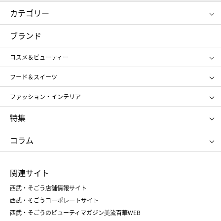
カテゴリー
コスメ＆ビューティー
フード＆スイーツ
ブランド
ギフト
レディース
コスメ＆ビューティー
メンズ
キッズ・ベビー
SHISEIDO
クレ・ド・ポー ボーテ
スポーツ・アウトドア
ホーム・キッチン＆アート
フード＆スイーツ
ポール&ジョー ボーテ
ジルスチュアート
お中元
お歳暮
アンリ・シャルパンティエ
ガトー・ド・ボワイヤージュ
ファッション・インテリア
NARS
エスト
ゴディバ
新宿高野
ポロ ラルフ ローレン
ザ ノース フェイス
特集
RMK
SUQQU
たねや
とらや
タケオ キクチ
ママ＆キッズ
クリニーク
SK-Ⅱ
お中元
お歳暮
ねんりん家
シュガーバターの木
コラム
シュタイフ
バカラ
ひな人形
五月人形
お中元
お歳暮
ランドセル
母の日
関連サイト
菓子折り
手土産
父の日
クリスマス
和菓子
お取り寄せ
西武・そごう店舗情報サイト
クリスマスケーキ
おせち
西武・そごうコーポレートサイト
人気のギフト
福袋
福袋
バレンタイン
西武・そごうのビューティマガジン美流百華WEB
バレンタイン
ホワイトデー