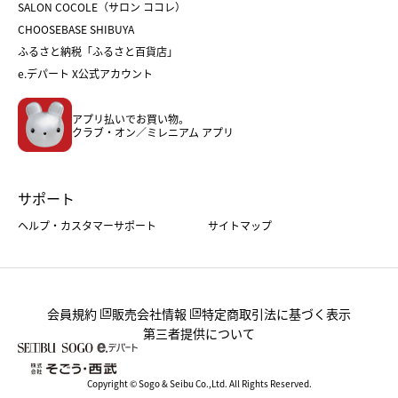
ホワイトデー
SALON COCOLE（サロン ココレ）
おせち
母の日
CHOOSEBASE SHIBUYA
父の日
コスメ
ふるさと納税「ふるさと百貨店」
フード
レディースファッション
e.デパート X公式アカウント
メンズファッション＆スポーツ
キッズ・ベビー
アプリ払いでお買い物。
ホーム・キッチン＆アート
クラブ・オン／ミレニアム アプリ
サポート
ヘルプ・カスタマーサポート
サイトマップ
会員規約
販売会社情報
特定商取引法に基づく表示
第三者提供について
Copyright © Sogo & Seibu Co.,Ltd. All Rights Reserved.