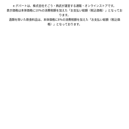
e.デパートは、株式会社そごう・西武が運営する通販・オンラインストアです。
表示価格は本体価格に10％の消費税額を加えた「お支払い総額（税込価格）」となってお
ります。
酒類を除いた飲食料品は、本体価格に8％の消費税額を加えた「お支払い総額（税込価
格）」となっております。