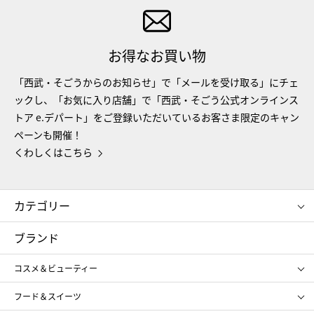
お得なお買い物
「西武・そごうからのお知らせ」で「メールを受け取る」にチェ
ックし、「お気に入り店舗」で「西武・そごう公式オンラインス
トア e.デパート」をご登録いただいているお客さま限定のキャン
ペーンも開催！
くわしくはこちら
カテゴリー
コスメ＆ビューティー
フード＆スイーツ
ブランド
ギフト
レディース
コスメ＆ビューティー
メンズ
キッズ・ベビー
SHISEIDO
クレ・ド・ポー ボーテ
スポーツ・アウトドア
ホーム・キッチン＆アート
フード＆スイーツ
ポール&ジョー ボーテ
ジルスチュアート
お中元
お歳暮