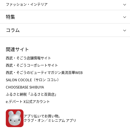
アンリ・シャルパンティエ
ガトー・ド・ボワイヤージュ
ファッション・インテリア
NARS
エスト
ゴディバ
新宿高野
ポロ ラルフ ローレン
ザ ノース フェイス
特集
RMK
SUQQU
たねや
とらや
タケオ キクチ
ママ＆キッズ
クリニーク
SK-Ⅱ
お中元
お歳暮
ねんりん家
シュガーバターの木
コラム
シュタイフ
バカラ
ひな人形
五月人形
お中元
お歳暮
ランドセル
母の日
関連サイト
菓子折り
手土産
父の日
クリスマス
和菓子
お取り寄せ
西武・そごう店舗情報サイト
クリスマスケーキ
おせち
西武・そごうコーポレートサイト
人気のギフト
福袋
福袋
バレンタイン
西武・そごうのビューティマガジン美流百華WEB
バレンタイン
ホワイトデー
ホワイトデー
SALON COCOLE（サロン ココレ）
おせち
母の日
CHOOSEBASE SHIBUYA
父の日
コスメ
ふるさと納税「ふるさと百貨店」
フード
レディースファッション
e.デパート X公式アカウント
メンズファッション＆スポーツ
キッズ・ベビー
アプリ払いでお買い物。
ホーム・キッチン＆アート
クラブ・オン／ミレニアム アプリ