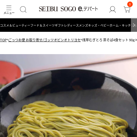
0
コスメ＆ビューティー
フード＆スイーツ
ギフト
レディース
メンズ
キッズ・ベビー
ホーム・キッチン＆
TOP
ごっつお便 お取り寄せ/ゴッツオビンオトリヨセ
浅草むぎとろ 茶そば4食セット 90g