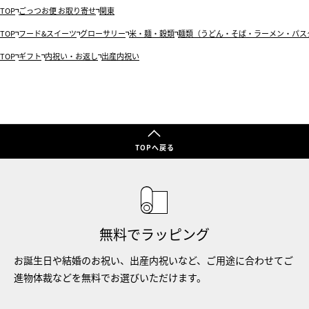
TOP
ごっつお便 お取り寄せ
関東
TOP
フード&スイーツ
グローサリー
米・麺・穀類
麺類（うどん・そば・ラーメン・パス
TOP
ギフト
内祝い・お返し
出産内祝い
TOPへ戻る
無料でラッピング
お誕生日や結婚のお祝い、出産内祝いなど、ご用途に合わせてご
進物体裁などを無料でお選びいただけます。