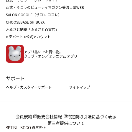
人気のギフト
福袋
福袋
バレンタイン
西武・そごうのビューティマガジン美流百華WEB
バレンタイン
ホワイトデー
ホワイトデー
SALON COCOLE（サロン ココレ）
おせち
母の日
CHOOSEBASE SHIBUYA
父の日
コスメ
ふるさと納税「ふるさと百貨店」
フード
レディースファッション
e.デパート X公式アカウント
メンズファッション＆スポーツ
キッズ・ベビー
アプリ払いでお買い物。
ホーム・キッチン＆アート
クラブ・オン／ミレニアム アプリ
サポート
ヘルプ・カスタマーサポート
サイトマップ
会員規約
販売会社情報
特定商取引法に基づく表示
第三者提供について