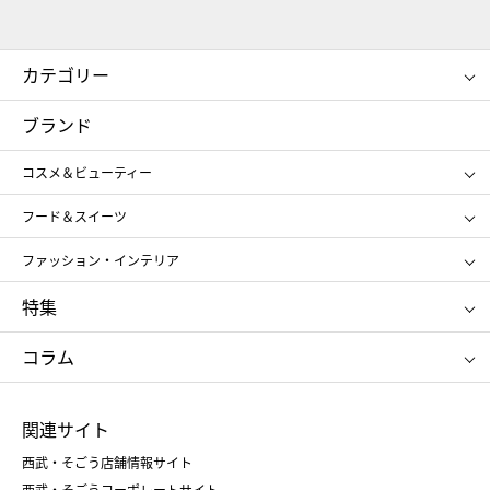
カテゴリー
コスメ＆ビューティー
フード＆スイーツ
ブランド
ギフト
レディース
コスメ＆ビューティー
メンズ
キッズ・ベビー
SHISEIDO
クレ・ド・ポー ボーテ
スポーツ・アウトドア
ホーム・キッチン＆アート
フード＆スイーツ
ポール&ジョー ボーテ
ジルスチュアート
お中元
お歳暮
アンリ・シャルパンティエ
ガトー・ド・ボワイヤージュ
ファッション・インテリア
NARS
エスト
ゴディバ
新宿高野
ポロ ラルフ ローレン
ザ ノース フェイス
特集
RMK
SUQQU
たねや
とらや
タケオ キクチ
ママ＆キッズ
クリニーク
SK-Ⅱ
お中元
お歳暮
ねんりん家
シュガーバターの木
コラム
シュタイフ
バカラ
ひな人形
五月人形
お中元
お歳暮
ランドセル
母の日
関連サイト
菓子折り
手土産
父の日
クリスマス
和菓子
お取り寄せ
西武・そごう店舗情報サイト
クリスマスケーキ
おせち
西武・そごうコーポレートサイト