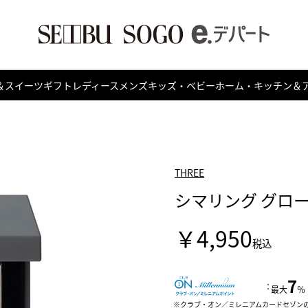
＆スイーツ
ギフト
レディース
メンズ
キッズ・ベビー
ホーム・キッチン＆
THREE
シマリング グロー
￥4,950
税込
7
：
最大
％
クラブ・オン／ミレニアムカードセゾン