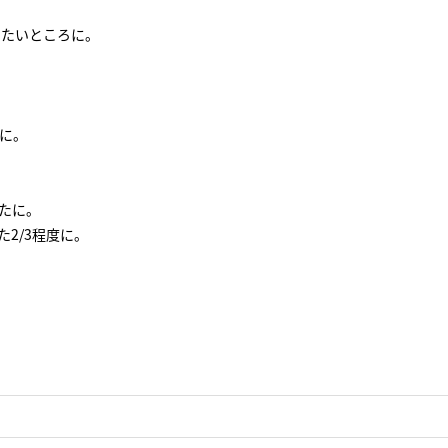
せたいところに。
に。
たに。
2/3程度に。