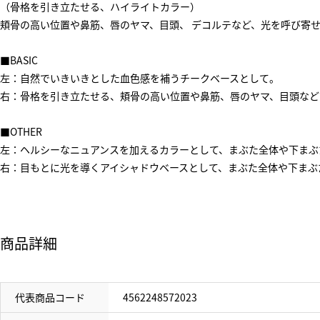
（骨格を引き立たせる、ハイライトカラー）
頬骨の高い位置や鼻筋、唇のヤマ、目頭、 デコルテなど、光を呼び寄
■BASIC
左：自然でいきいきとした血色感を補うチークベースとして。
右：骨格を引き立たせる、頬骨の高い位置や鼻筋、唇のヤマ、目頭など
■OTHER
左：ヘルシーなニュアンスを加えるカラーとして、まぶた全体や下まぶ
右：目もとに光を導くアイシャドウベースとして、まぶた全体や下まぶた
商品詳細
代表商品コード
4562248572023