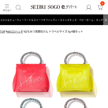
0
コスメ＆ビューティー
フード＆スイーツ
ギフト
レディース
メンズ
キッズ・ベビー
ホーム・キッチン＆
TOP
HACCI/ハッチ
はちみつ洗顔石けん トラベルサイズ 5g 4個セット