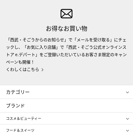
お得なお買い物
「西武・そごうからのお知らせ」で「メールを受け取る」にチェ
ックし、「お気に入り店舗」で「西武・そごう公式オンラインス
トア e.デパート」をご登録いただいているお客さま限定のキャン
ペーンも開催！
くわしくはこちら
カテゴリー
コスメ＆ビューティー
フード＆スイーツ
ブランド
ギフト
レディース
コスメ＆ビューティー
メンズ
キッズ・ベビー
SHISEIDO
クレ・ド・ポー ボーテ
スポーツ・アウトドア
ホーム・キッチン＆アート
フード＆スイーツ