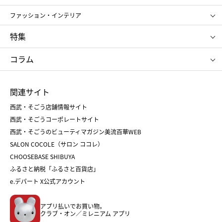
ポール&ジョー ボーテ
ジルスチュアート
お中元
お歳暮
アンリ・シャルパンティエ
ガトー・ド・ボワイヤージュ
ファッション・インテリア
NARS
エスト
ゴディバ
新宿高野
ポロ ラルフ ローレン
ザ ノース フェイス
特集
RMK
SUQQU
たねや
とらや
タケオ キクチ
ママ＆キッズ
クリニーク
SK-Ⅱ
お中元
お歳暮
ねんりん家
シュガーバターの木
コラム
シュタイフ
バカラ
ひな人形
五月人形
お中元
お歳暮
ランドセル
母の日
関連サイト
菓子折り
手土産
父の日
クリスマス
和菓子
お取り寄せ
西武・そごう店舗情報サイト
クリスマスケーキ
おせち
西武・そごうコーポレートサイト
人気のギフト
福袋
福袋
バレンタイン
西武・そごうのビューティマガジン美流百華WEB
バレンタイン
ホワイトデー
ホワイトデー
SALON COCOLE（サロン ココレ）
おせち
母の日
CHOOSEBASE SHIBUYA
父の日
コスメ
ふるさと納税「ふるさと百貨店」
フード
レディースファッション
e.デパート X公式アカウント
メンズファッション＆スポーツ
キッズ・ベビー
アプリ払いでお買い物。
ホーム・キッチン＆アート
クラブ・オン／ミレニアム アプリ