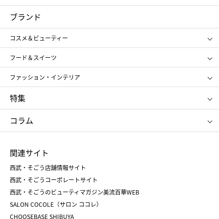
コスメ＆ビューティー
フード＆スイーツ
ブランド
ギフト
レディース
コスメ＆ビューティー
メンズ
キッズ・ベビー
SHISEIDO
クレ・ド・ポー ボーテ
スポーツ・アウトドア
ホーム・キッチン＆アート
フード＆スイーツ
ポール&ジョー ボーテ
ジルスチュアート
お中元
お歳暮
アンリ・シャルパンティエ
ガトー・ド・ボワイヤージュ
ファッション・インテリア
NARS
エスト
ゴディバ
新宿高野
ポロ ラルフ ローレン
ザ ノース フェイス
特集
RMK
SUQQU
たねや
とらや
タケオ キクチ
ママ＆キッズ
クリニーク
SK-Ⅱ
お中元
お歳暮
ねんりん家
シュガーバターの木
コラム
シュタイフ
バカラ
ひな人形
五月人形
お中元
お歳暮
ランドセル
母の日
関連サイト
菓子折り
手土産
父の日
クリスマス
和菓子
お取り寄せ
西武・そごう店舗情報サイト
クリスマスケーキ
おせち
西武・そごうコーポレートサイト
人気のギフト
福袋
福袋
バレンタイン
西武・そごうのビューティマガジン美流百華WEB
バレンタイン
ホワイトデー
ホワイトデー
SALON COCOLE（サロン ココレ）
おせち
母の日
CHOOSEBASE SHIBUYA