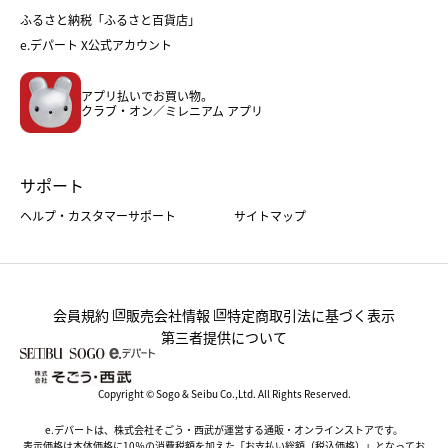
父の日
コスメ
ふるさと納税「ふるさと百貨店」
フード
レディースファッション
e.デパート X公式アカウント
メンズファッション＆スポーツ
キッズ・ベビー
アプリ払いでお買い物。
ホーム・キッチン＆アート
クラブ・オン／ミレニアム アプリ
サポート
ヘルプ・カスタマーサポート
サイトマップ
会員規約
販売会社情報
特定商取引法に基づく表示
第三者提供について
Copyright © Sogo & Seibu Co.,Ltd. All Rights Reserved.
e.デパートは、株式会社そごう・西武が運営する通販・オンラインストアです。
表示価格は本体価格に10％の消費税額を加えた「お支払い総額（税込価格）」となってお