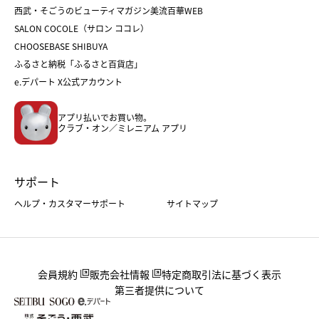
福袋
バレンタイン
西武・そごうのビューティマガジン美流百華WEB
バレンタイン
ホワイトデー
ホワイトデー
SALON COCOLE（サロン ココレ）
おせち
母の日
CHOOSEBASE SHIBUYA
父の日
コスメ
ふるさと納税「ふるさと百貨店」
フード
レディースファッション
e.デパート X公式アカウント
メンズファッション＆スポーツ
キッズ・ベビー
アプリ払いでお買い物。
ホーム・キッチン＆アート
クラブ・オン／ミレニアム アプリ
サポート
ヘルプ・カスタマーサポート
サイトマップ
会員規約
販売会社情報
特定商取引法に基づく表示
第三者提供について