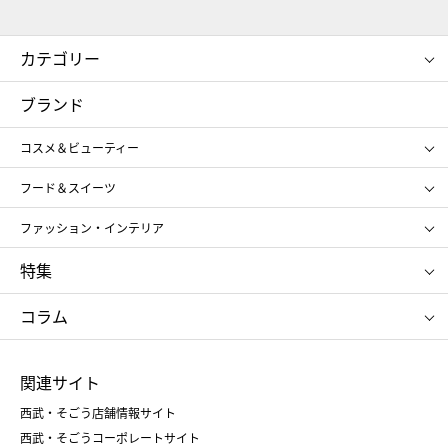
カテゴリー
コスメ＆ビューティー
フード＆スイーツ
ブランド
ギフト
レディース
コスメ＆ビューティー
メンズ
キッズ・ベビー
SHISEIDO
クレ・ド・ポー ボーテ
スポーツ・アウトドア
ホーム・キッチン＆アート
フード＆スイーツ
ポール&ジョー ボーテ
ジルスチュアート
お中元
お歳暮
アンリ・シャルパンティエ
ガトー・ド・ボワイヤージュ
ファッション・インテリア
NARS
エスト
ゴディバ
新宿高野
ポロ ラルフ ローレン
ザ ノース フェイス
特集
RMK
SUQQU
たねや
とらや
タケオ キクチ
ママ＆キッズ
クリニーク
SK-Ⅱ
お中元
お歳暮
ねんりん家
シュガーバターの木
コラム
シュタイフ
バカラ
ひな人形
五月人形
お中元
お歳暮
ランドセル
母の日
関連サイト
菓子折り
手土産
父の日
クリスマス
和菓子
お取り寄せ
西武・そごう店舗情報サイト
クリスマスケーキ
おせち
西武・そごうコーポレートサイト
人気のギフト
福袋