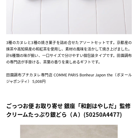
3種のカヌレと3種の焼き菓子を詰め合せたアソートセットです。京都産の
抹茶や高知県産の和紅茶を使用し、素材の風味を活かして焼き上げました。
計6種類の味が揃い、一口サイズで分けやすい個包装タイプです。田園調布
の専門店が手掛ける、茶葉の香りを楽しめるギフトです。
田園調布プチカヌレ専門店 COMME PARIS Bonheur Japon the（ボヌール
ジャポンティ） 5,008円
ごっつお便 お取り寄せ 銀座「和創はやしだ」監修
クリームたっぷり銀どら（Ａ）(50250A4477)