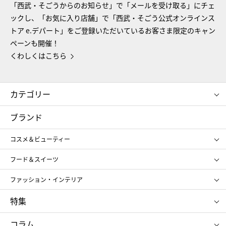
「西武・そごうからのお知らせ」で「メールを受け取る」にチェ
ックし、「お気に入り店舗」で「西武・そごう公式オンラインス
トア e.デパート」をご登録いただいているお客さま限定のキャン
ペーンも開催！
くわしくはこちら
カテゴリー
コスメ＆ビューティー
フード＆スイーツ
ブランド
ギフト
レディース
コスメ＆ビューティー
メンズ
キッズ・ベビー
SHISEIDO
クレ・ド・ポー ボーテ
スポーツ・アウトドア
ホーム・キッチン＆アート
フード＆スイーツ
ポール&ジョー ボーテ
ジルスチュアート
お中元
お歳暮
アンリ・シャルパンティエ
ガトー・ド・ボワイヤージュ
ファッション・インテリア
NARS
エスト
ゴディバ
新宿高野
ポロ ラルフ ローレン
ザ ノース フェイス
特集
RMK
SUQQU
たねや
とらや
タケオ キクチ
ママ＆キッズ
クリニーク
SK-Ⅱ
お中元
お歳暮
ねんりん家
シュガーバターの木
コラム
シュタイフ
バカラ