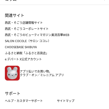
ひな人形
五月人形
お中元
お歳暮
ランドセル
母の日
関連サイト
菓子折り
手土産
父の日
クリスマス
和菓子
お取り寄せ
西武・そごう店舗情報サイト
クリスマスケーキ
おせち
西武・そごうコーポレートサイト
人気のギフト
福袋
福袋
バレンタイン
西武・そごうのビューティマガジン美流百華WEB
バレンタイン
ホワイトデー
ホワイトデー
SALON COCOLE（サロン ココレ）
おせち
母の日
CHOOSEBASE SHIBUYA
父の日
コスメ
ふるさと納税「ふるさと百貨店」
フード
レディースファッション
e.デパート X公式アカウント
メンズファッション＆スポーツ
キッズ・ベビー
アプリ払いでお買い物。
ホーム・キッチン＆アート
クラブ・オン／ミレニアム アプリ
サポート
ヘルプ・カスタマーサポート
サイトマップ