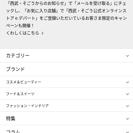
「西武・そごうからのお知らせ」で「メールを受け取る」にチェ
ックし、「お気に入り店舗」で「西武・そごう公式オンラインス
トア e.デパート」をご登録いただいているお客さま限定のキャン
ペーンも開催！
くわしくはこちら
カテゴリー
コスメ＆ビューティー
フード＆スイーツ
ブランド
ギフト
レディース
コスメ＆ビューティー
メンズ
キッズ・ベビー
SHISEIDO
クレ・ド・ポー ボーテ
スポーツ・アウトドア
ホーム・キッチン＆アート
フード＆スイーツ
ポール&ジョー ボーテ
ジルスチュアート
お中元
お歳暮
アンリ・シャルパンティエ
ガトー・ド・ボワイヤージュ
ファッション・インテリア
NARS
エスト
ゴディバ
新宿高野
ポロ ラルフ ローレン
ザ ノース フェイス
特集
RMK
SUQQU
たねや
とらや
タケオ キクチ
ママ＆キッズ
クリニーク
SK-Ⅱ
お中元
お歳暮
ねんりん家
シュガーバターの木
コラム
シュタイフ
バカラ