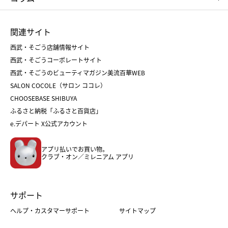
ひな人形
五月人形
お中元
お歳暮
ランドセル
母の日
関連サイト
菓子折り
手土産
父の日
クリスマス
和菓子
お取り寄せ
西武・そごう店舗情報サイト
クリスマスケーキ
おせち
西武・そごうコーポレートサイト
人気のギフト
福袋
福袋
バレンタイン
西武・そごうのビューティマガジン美流百華WEB
バレンタイン
ホワイトデー
ホワイトデー
SALON COCOLE（サロン ココレ）
おせち
母の日
CHOOSEBASE SHIBUYA
父の日
コスメ
ふるさと納税「ふるさと百貨店」
フード
レディースファッション
e.デパート X公式アカウント
メンズファッション＆スポーツ
キッズ・ベビー
アプリ払いでお買い物。
ホーム・キッチン＆アート
クラブ・オン／ミレニアム アプリ
サポート
ヘルプ・カスタマーサポート
サイトマップ