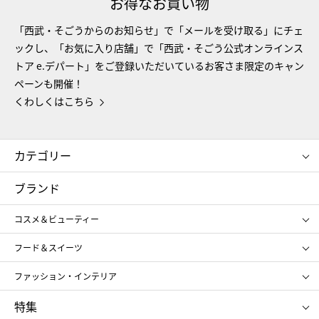
お得なお買い物
「西武・そごうからのお知らせ」で「メールを受け取る」にチェ
ックし、「お気に入り店舗」で「西武・そごう公式オンラインス
トア e.デパート」をご登録いただいているお客さま限定のキャン
ペーンも開催！
くわしくはこちら
カテゴリー
コスメ＆ビューティー
フード＆スイーツ
ブランド
ギフト
レディース
コスメ＆ビューティー
メンズ
キッズ・ベビー
SHISEIDO
クレ・ド・ポー ボーテ
スポーツ・アウトドア
ホーム・キッチン＆アート
フード＆スイーツ
ポール&ジョー ボーテ
ジルスチュアート
お中元
お歳暮
アンリ・シャルパンティエ
ガトー・ド・ボワイヤージュ
ファッション・インテリア
NARS
エスト
ゴディバ
新宿高野
ポロ ラルフ ローレン
ザ ノース フェイス
特集
RMK
SUQQU
たねや
とらや