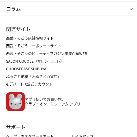
タケオ キクチ
ママ＆キッズ
クリニーク
SK-Ⅱ
お中元
お歳暮
ねんりん家
シュガーバターの木
コラム
シュタイフ
バカラ
ひな人形
五月人形
お中元
お歳暮
ランドセル
母の日
関連サイト
菓子折り
手土産
父の日
クリスマス
和菓子
お取り寄せ
西武・そごう店舗情報サイト
クリスマスケーキ
おせち
西武・そごうコーポレートサイト
人気のギフト
福袋
福袋
バレンタイン
西武・そごうのビューティマガジン美流百華WEB
バレンタイン
ホワイトデー
ホワイトデー
SALON COCOLE（サロン ココレ）
おせち
母の日
CHOOSEBASE SHIBUYA
父の日
コスメ
ふるさと納税「ふるさと百貨店」
フード
レディースファッション
e.デパート X公式アカウント
メンズファッション＆スポーツ
キッズ・ベビー
アプリ払いでお買い物。
ホーム・キッチン＆アート
クラブ・オン／ミレニアム アプリ
サポート
ヘルプ・カスタマーサポート
サイトマップ