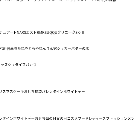
チュアート
NARS
エスト
RMK
SUQQU
クリニーク
SK-Ⅱ
バ
新宿高野
たねや
とらや
ねんりん家
シュガーバターの木
キッズ
シュタイフ
バカラ
リスマスケーキ
おせち
福袋
バレンタイン
ホワイトデー
ンタイン
ホワイトデー
おせち
母の日
父の日
コスメ
フード
レディースファッション
メ