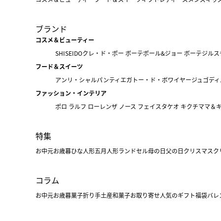
ブランド
コスメ＆ビューティー
SHISEIDO
クレ・ド・ポー ボーテ
ポール&ジョー ボーテ
ジルス
フード＆スイーツ
アンリ・シャルパンティエ
ガトー・ド・ボワイヤージュ
ゴディ
ファッション・インテリア
ポロ ラルフ ローレン
ザ ノース フェイス
タケオ キクチ
ママ＆
特集
お中元
お歳暮
ひな人形
五月人形
ランドセル
母の日
父の日
クリスマス
ク
コラム
お中元
お歳暮
菓子折り
手土産
和菓子
お取り寄せ
人気のギフト
福袋
バレ