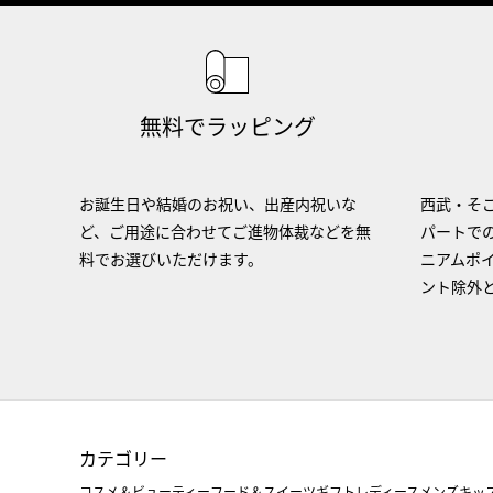
無料でラッピング
お誕生日や結婚のお祝い、出産内祝いな
西武・そご
ど、ご用途に合わせてご進物体裁などを無
パートで
料でお選びいただけます。
ニアムポ
ント除外
カテゴリー
コスメ＆ビューティー
フード＆スイーツ
ギフト
レディース
メンズ
キッ