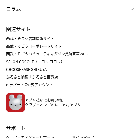
タケオ キクチ
ママ＆キッズ
クリニーク
SK-Ⅱ
お中元
お歳暮
ねんりん家
シュガーバターの木
コラム
シュタイフ
バカラ
ひな人形
五月人形
お中元
お歳暮
ランドセル
母の日
関連サイト
菓子折り
手土産
父の日
クリスマス
和菓子
お取り寄せ
西武・そごう店舗情報サイト
クリスマスケーキ
おせち
西武・そごうコーポレートサイト
人気のギフト
福袋
福袋
バレンタイン
西武・そごうのビューティマガジン美流百華WEB
バレンタイン
ホワイトデー
ホワイトデー
SALON COCOLE（サロン ココレ）
おせち
母の日
CHOOSEBASE SHIBUYA
父の日
コスメ
ふるさと納税「ふるさと百貨店」
フード
レディースファッション
e.デパート X公式アカウント
メンズファッション＆スポーツ
キッズ・ベビー
アプリ払いでお買い物。
ホーム・キッチン＆アート
クラブ・オン／ミレニアム アプリ
サポート
ヘルプ・カスタマーサポート
サイトマップ