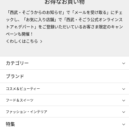
お得なお買い物
「西武・そごうからのお知らせ」で「メールを受け取る」にチェ
ックし、「お気に入り店舗」で「西武・そごう公式オンラインス
トア e.デパート」をご登録いただいているお客さま限定のキャン
ペーンも開催！
くわしくはこちら
カテゴリー
コスメ＆ビューティー
フード＆スイーツ
ブランド
ギフト
レディース
コスメ＆ビューティー
メンズ
キッズ・ベビー
SHISEIDO
クレ・ド・ポー ボーテ
スポーツ・アウトドア
ホーム・キッチン＆アート
フード＆スイーツ
ポール&ジョー ボーテ
ジルスチュアート
お中元
お歳暮
アンリ・シャルパンティエ
ガトー・ド・ボワイヤージュ
ファッション・インテリア
NARS
エスト
ゴディバ
新宿高野
ポロ ラルフ ローレン
ザ ノース フェイス
特集
RMK
SUQQU
たねや
とらや