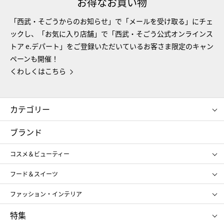
お得なお買い物
「西武・そごうからのお知らせ」で「メールを受け取る」にチェ
ックし、「お気に入り店舗」で「西武・そごう公式オンラインス
トア e.デパート」をご登録いただいているお客さま限定のキャン
ペーンも開催！
くわしくはこちら
カテゴリー
コスメ＆ビューティー
フード＆スイーツ
ブランド
ギフト
レディース
コスメ＆ビューティー
メンズ
キッズ・ベビー
SHISEIDO
クレ・ド・ポー ボーテ
スポーツ・アウトドア
ホーム・キッチン＆アート
フード＆スイーツ
ポール&ジョー ボーテ
ジルスチュアート
お中元
お歳暮
アンリ・シャルパンティエ
ガトー・ド・ボワイヤージュ
ファッション・インテリア
NARS
エスト
ゴディバ
新宿高野
ポロ ラルフ ローレン
ザ ノース フェイス
特集
RMK
SUQQU
たねや
とらや