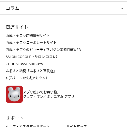
タケオ キクチ
ママ＆キッズ
クリニーク
SK-Ⅱ
お中元
お歳暮
ねんりん家
シュガーバターの木
コラム
シュタイフ
バカラ
ひな人形
五月人形
お中元
お歳暮
ランドセル
母の日
関連サイト
菓子折り
手土産
父の日
クリスマス
和菓子
お取り寄せ
西武・そごう店舗情報サイト
クリスマスケーキ
おせち
西武・そごうコーポレートサイト
人気のギフト
福袋
福袋
バレンタイン
西武・そごうのビューティマガジン美流百華WEB
バレンタイン
ホワイトデー
ホワイトデー
SALON COCOLE（サロン ココレ）
おせち
母の日
CHOOSEBASE SHIBUYA
父の日
コスメ
ふるさと納税「ふるさと百貨店」
フード
レディースファッション
e.デパート X公式アカウント
メンズファッション＆スポーツ
キッズ・ベビー
アプリ払いでお買い物。
ホーム・キッチン＆アート
クラブ・オン／ミレニアム アプリ
サポート
ヘルプ・カスタマーサポート
サイトマップ