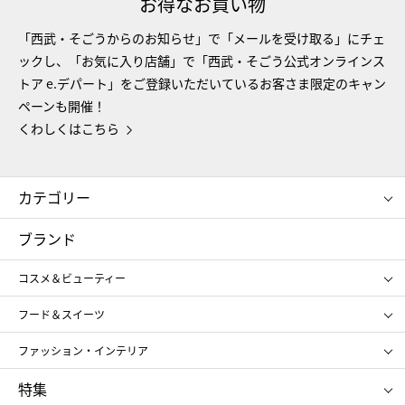
お得なお買い物
「西武・そごうからのお知らせ」で「メールを受け取る」にチェ
ックし、「お気に入り店舗」で「西武・そごう公式オンラインス
トア e.デパート」をご登録いただいているお客さま限定のキャン
ペーンも開催！
くわしくはこちら
カテゴリー
コスメ＆ビューティー
フード＆スイーツ
ブランド
ギフト
レディース
コスメ＆ビューティー
メンズ
キッズ・ベビー
SHISEIDO
クレ・ド・ポー ボーテ
スポーツ・アウトドア
ホーム・キッチン＆アート
フード＆スイーツ
ポール&ジョー ボーテ
ジルスチュアート
お中元
お歳暮
アンリ・シャルパンティエ
ガトー・ド・ボワイヤージュ
ファッション・インテリア
NARS
エスト
ゴディバ
新宿高野
ポロ ラルフ ローレン
ザ ノース フェイス
特集
RMK
SUQQU
たねや
とらや