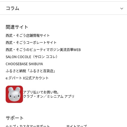
タケオ キクチ
ママ＆キッズ
クリニーク
SK-Ⅱ
お中元
お歳暮
ねんりん家
シュガーバターの木
コラム
シュタイフ
バカラ
ひな人形
五月人形
お中元
お歳暮
ランドセル
母の日
関連サイト
菓子折り
手土産
父の日
クリスマス
和菓子
お取り寄せ
西武・そごう店舗情報サイト
クリスマスケーキ
おせち
西武・そごうコーポレートサイト
人気のギフト
福袋
福袋
バレンタイン
西武・そごうのビューティマガジン美流百華WEB
バレンタイン
ホワイトデー
ホワイトデー
SALON COCOLE（サロン ココレ）
おせち
母の日
CHOOSEBASE SHIBUYA
父の日
コスメ
ふるさと納税「ふるさと百貨店」
フード
レディースファッション
e.デパート X公式アカウント
メンズファッション＆スポーツ
キッズ・ベビー
アプリ払いでお買い物。
ホーム・キッチン＆アート
クラブ・オン／ミレニアム アプリ
サポート
ヘルプ・カスタマーサポート
サイトマップ