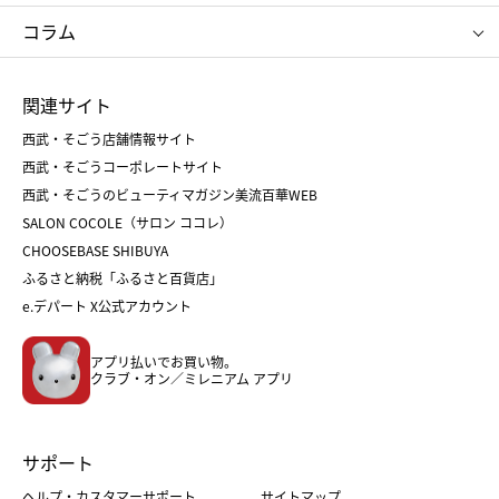
タケオ キクチ
ママ＆キッズ
クリニーク
SK-Ⅱ
お中元
お歳暮
ねんりん家
シュガーバターの木
コラム
シュタイフ
バカラ
ひな人形
五月人形
お中元
お歳暮
ランドセル
母の日
関連サイト
菓子折り
手土産
父の日
クリスマス
和菓子
お取り寄せ
西武・そごう店舗情報サイト
クリスマスケーキ
おせち
西武・そごうコーポレートサイト
人気のギフト
福袋
福袋
バレンタイン
西武・そごうのビューティマガジン美流百華WEB
バレンタイン
ホワイトデー
ホワイトデー
SALON COCOLE（サロン ココレ）
おせち
母の日
CHOOSEBASE SHIBUYA
父の日
コスメ
ふるさと納税「ふるさと百貨店」
フード
レディースファッション
e.デパート X公式アカウント
メンズファッション＆スポーツ
キッズ・ベビー
アプリ払いでお買い物。
ホーム・キッチン＆アート
クラブ・オン／ミレニアム アプリ
サポート
ヘルプ・カスタマーサポート
サイトマップ