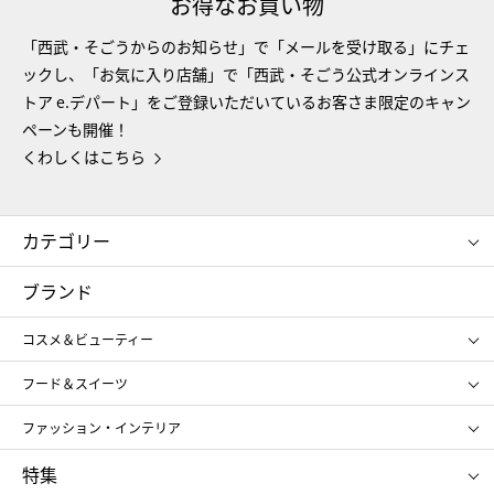
お得なお買い物
「西武・そごうからのお知らせ」で「メールを受け取る」にチェ
ックし、「お気に入り店舗」で「西武・そごう公式オンラインス
トア e.デパート」をご登録いただいているお客さま限定のキャン
ペーンも開催！
くわしくはこちら
カテゴリー
コスメ＆ビューティー
フード＆スイーツ
ブランド
ギフト
レディース
コスメ＆ビューティー
メンズ
キッズ・ベビー
SHISEIDO
クレ・ド・ポー ボーテ
スポーツ・アウトドア
ホーム・キッチン＆アート
フード＆スイーツ
ポール&ジョー ボーテ
ジルスチュアート
お中元
お歳暮
アンリ・シャルパンティエ
ガトー・ド・ボワイヤージュ
ファッション・インテリア
NARS
エスト
ゴディバ
新宿高野
ポロ ラルフ ローレン
ザ ノース フェイス
特集
RMK
SUQQU
たねや
とらや