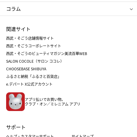
タケオ キクチ
ママ＆キッズ
クリニーク
SK-Ⅱ
お中元
お歳暮
ねんりん家
シュガーバターの木
コラム
シュタイフ
バカラ
ひな人形
五月人形
お中元
お歳暮
ランドセル
母の日
関連サイト
菓子折り
手土産
父の日
クリスマス
和菓子
お取り寄せ
西武・そごう店舗情報サイト
クリスマスケーキ
おせち
西武・そごうコーポレートサイト
人気のギフト
福袋
福袋
バレンタイン
西武・そごうのビューティマガジン美流百華WEB
バレンタイン
ホワイトデー
ホワイトデー
SALON COCOLE（サロン ココレ）
おせち
母の日
CHOOSEBASE SHIBUYA
父の日
コスメ
ふるさと納税「ふるさと百貨店」
フード
レディースファッション
e.デパート X公式アカウント
メンズファッション＆スポーツ
キッズ・ベビー
アプリ払いでお買い物。
ホーム・キッチン＆アート
クラブ・オン／ミレニアム アプリ
サポート
ヘルプ・カスタマーサポート
サイトマップ