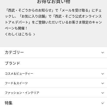
お得なお買い物
「西武・そごうからのお知らせ」で「メールを受け取る」にチェ
ックし、「お気に入り店舗」で「西武・そごう公式オンラインス
トア e.デパート」をご登録いただいているお客さま限定のキャン
ペーンも開催！
くわしくはこちら
カテゴリー
コスメ＆ビューティー
フード＆スイーツ
ブランド
ギフト
レディース
コスメ＆ビューティー
メンズ
キッズ・ベビー
SHISEIDO
クレ・ド・ポー ボーテ
スポーツ・アウトドア
ホーム・キッチン＆アート
フード＆スイーツ
ポール&ジョー ボーテ
ジルスチュアート
お中元
お歳暮
アンリ・シャルパンティエ
ガトー・ド・ボワイヤージュ
ファッション・インテリア
NARS
エスト
ゴディバ
新宿高野
ポロ ラルフ ローレン
ザ ノース フェイス
特集
RMK
SUQQU
たねや
とらや