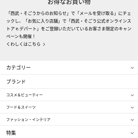
お得なお買い物
「西武・そごうからのお知らせ」で「メールを受け取る」にチェ
ックし、「お気に入り店舗」で「西武・そごう公式オンラインス
トア e.デパート」をご登録いただいているお客さま限定のキャン
ペーンも開催！
くわしくはこちら
カテゴリー
コスメ＆ビューティー
フード＆スイーツ
ブランド
ギフト
レディース
コスメ＆ビューティー
メンズ
キッズ・ベビー
SHISEIDO
クレ・ド・ポー ボーテ
スポーツ・アウトドア
ホーム・キッチン＆アート
フード＆スイーツ
ポール&ジョー ボーテ
ジルスチュアート
お中元
お歳暮
アンリ・シャルパンティエ
ガトー・ド・ボワイヤージュ
ファッション・インテリア
NARS
エスト
ゴディバ
新宿高野
ポロ ラルフ ローレン
ザ ノース フェイス
特集
RMK
SUQQU
たねや
とらや