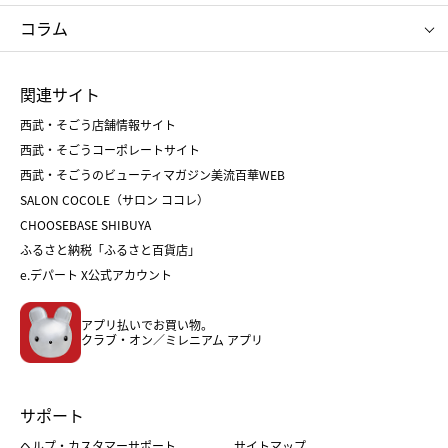
タケオ キクチ
ママ＆キッズ
クリニーク
SK-Ⅱ
お中元
お歳暮
ねんりん家
シュガーバターの木
コラム
シュタイフ
バカラ
ひな人形
五月人形
お中元
お歳暮
ランドセル
母の日
関連サイト
菓子折り
手土産
父の日
クリスマス
和菓子
お取り寄せ
西武・そごう店舗情報サイト
クリスマスケーキ
おせち
西武・そごうコーポレートサイト
人気のギフト
福袋
福袋
バレンタイン
西武・そごうのビューティマガジン美流百華WEB
バレンタイン
ホワイトデー
ホワイトデー
SALON COCOLE（サロン ココレ）
おせち
母の日
CHOOSEBASE SHIBUYA
父の日
コスメ
ふるさと納税「ふるさと百貨店」
フード
レディースファッション
e.デパート X公式アカウント
メンズファッション＆スポーツ
キッズ・ベビー
アプリ払いでお買い物。
ホーム・キッチン＆アート
クラブ・オン／ミレニアム アプリ
サポート
ヘルプ・カスタマーサポート
サイトマップ