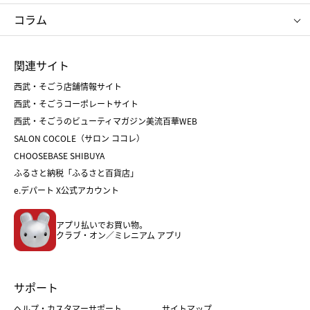
タケオ キクチ
ママ＆キッズ
クリニーク
SK-Ⅱ
お中元
お歳暮
ねんりん家
シュガーバターの木
コラム
シュタイフ
バカラ
ひな人形
五月人形
お中元
お歳暮
ランドセル
母の日
関連サイト
菓子折り
手土産
父の日
クリスマス
和菓子
お取り寄せ
西武・そごう店舗情報サイト
クリスマスケーキ
おせち
西武・そごうコーポレートサイト
人気のギフト
福袋
福袋
バレンタイン
西武・そごうのビューティマガジン美流百華WEB
バレンタイン
ホワイトデー
ホワイトデー
SALON COCOLE（サロン ココレ）
おせち
母の日
CHOOSEBASE SHIBUYA
父の日
コスメ
ふるさと納税「ふるさと百貨店」
フード
レディースファッション
e.デパート X公式アカウント
メンズファッション＆スポーツ
キッズ・ベビー
アプリ払いでお買い物。
ホーム・キッチン＆アート
クラブ・オン／ミレニアム アプリ
サポート
ヘルプ・カスタマーサポート
サイトマップ