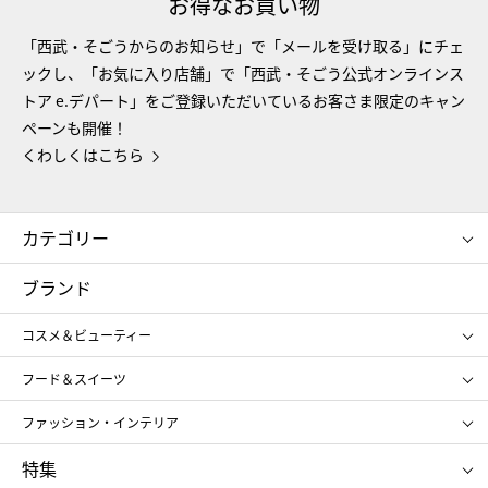
お得なお買い物
「西武・そごうからのお知らせ」で「メールを受け取る」にチェ
ックし、「お気に入り店舗」で「西武・そごう公式オンラインス
トア e.デパート」をご登録いただいているお客さま限定のキャン
ペーンも開催！
くわしくはこちら
カテゴリー
コスメ＆ビューティー
フード＆スイーツ
ブランド
ギフト
レディース
コスメ＆ビューティー
メンズ
キッズ・ベビー
SHISEIDO
クレ・ド・ポー ボーテ
スポーツ・アウトドア
ホーム・キッチン＆アート
フード＆スイーツ
ポール&ジョー ボーテ
ジルスチュアート
お中元
お歳暮
アンリ・シャルパンティエ
ガトー・ド・ボワイヤージュ
ファッション・インテリア
NARS
エスト
ゴディバ
新宿高野
ポロ ラルフ ローレン
ザ ノース フェイス
特集
RMK
SUQQU
たねや
とらや