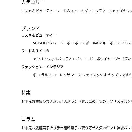
カテゴリー
コスメ＆ビューティー
フード＆スイーツ
ギフト
レディース
メンズ
キッ
ブランド
コスメ＆ビューティー
SHISEIDO
クレ・ド・ポー ボーテ
ポール&ジョー ボーテ
ジルス
フード＆スイーツ
アンリ・シャルパンティエ
ガトー・ド・ボワイヤージュ
ゴディ
ファッション・インテリア
ポロ ラルフ ローレン
ザ ノース フェイス
タケオ キクチ
ママ＆
特集
お中元
お歳暮
ひな人形
五月人形
ランドセル
母の日
父の日
クリスマス
ク
コラム
お中元
お歳暮
菓子折り
手土産
和菓子
お取り寄せ
人気のギフト
福袋
バレ