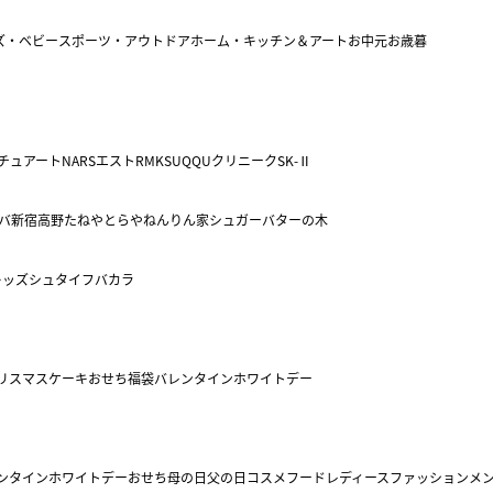
ズ・ベビー
スポーツ・アウトドア
ホーム・キッチン＆アート
お中元
お歳暮
チュアート
NARS
エスト
RMK
SUQQU
クリニーク
SK-Ⅱ
バ
新宿高野
たねや
とらや
ねんりん家
シュガーバターの木
キッズ
シュタイフ
バカラ
リスマスケーキ
おせち
福袋
バレンタイン
ホワイトデー
ンタイン
ホワイトデー
おせち
母の日
父の日
コスメ
フード
レディースファッション
メ