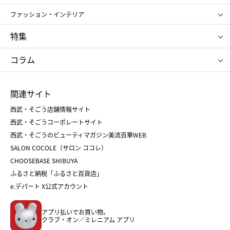
ポール&ジョー ボーテ
ジルスチュアート
お中元
お歳暮
アンリ・シャルパンティエ
ガトー・ド・ボワイヤージュ
ファッション・インテリア
NARS
エスト
ゴディバ
新宿高野
ポロ ラルフ ローレン
ザ ノース フェイス
特集
RMK
SUQQU
たねや
とらや
タケオ キクチ
ママ＆キッズ
クリニーク
SK-Ⅱ
お中元
お歳暮
ねんりん家
シュガーバターの木
コラム
シュタイフ
バカラ
ひな人形
五月人形
お中元
お歳暮
ランドセル
母の日
関連サイト
菓子折り
手土産
父の日
クリスマス
和菓子
お取り寄せ
西武・そごう店舗情報サイト
クリスマスケーキ
おせち
西武・そごうコーポレートサイト
人気のギフト
福袋
福袋
バレンタイン
西武・そごうのビューティマガジン美流百華WEB
バレンタイン
ホワイトデー
ホワイトデー
SALON COCOLE（サロン ココレ）
おせち
母の日
CHOOSEBASE SHIBUYA
父の日
コスメ
ふるさと納税「ふるさと百貨店」
フード
レディースファッション
e.デパート X公式アカウント
メンズファッション＆スポーツ
キッズ・ベビー
アプリ払いでお買い物。
ホーム・キッチン＆アート
クラブ・オン／ミレニアム アプリ