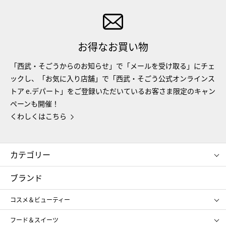
お得なお買い物
「西武・そごうからのお知らせ」で「メールを受け取る」にチェ
ックし、「お気に入り店舗」で「西武・そごう公式オンラインス
トア e.デパート」をご登録いただいているお客さま限定のキャン
ペーンも開催！
くわしくはこちら
カテゴリー
コスメ＆ビューティー
フード＆スイーツ
ブランド
ギフト
レディース
コスメ＆ビューティー
メンズ
キッズ・ベビー
SHISEIDO
クレ・ド・ポー ボーテ
スポーツ・アウトドア
ホーム・キッチン＆アート
フード＆スイーツ