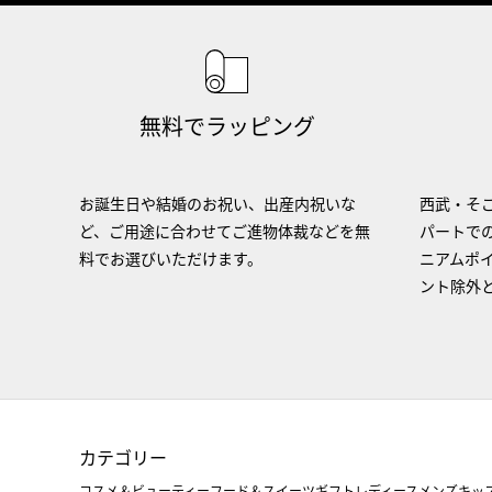
無料でラッピング
お誕生日や結婚のお祝い、出産内祝いな
西武・そご
ど、ご用途に合わせてご進物体裁などを無
パートで
料でお選びいただけます。
ニアムポ
ント除外
カテゴリー
コスメ＆ビューティー
フード＆スイーツ
ギフト
レディース
メンズ
キッ