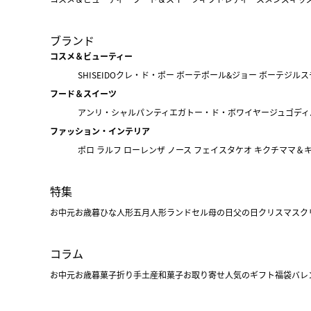
ブランド
コスメ＆ビューティー
SHISEIDO
クレ・ド・ポー ボーテ
ポール&ジョー ボーテ
ジルス
フード＆スイーツ
アンリ・シャルパンティエ
ガトー・ド・ボワイヤージュ
ゴディ
ファッション・インテリア
ポロ ラルフ ローレン
ザ ノース フェイス
タケオ キクチ
ママ＆
特集
お中元
お歳暮
ひな人形
五月人形
ランドセル
母の日
父の日
クリスマス
ク
コラム
お中元
お歳暮
菓子折り
手土産
和菓子
お取り寄せ
人気のギフト
福袋
バレ