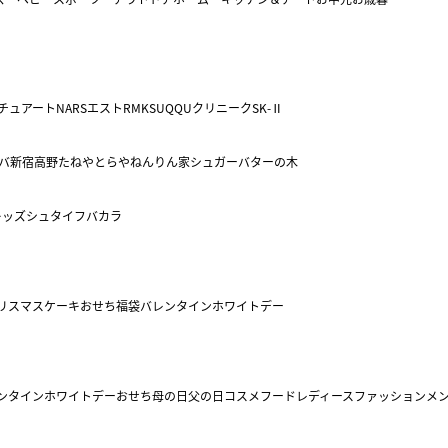
チュアート
NARS
エスト
RMK
SUQQU
クリニーク
SK-Ⅱ
バ
新宿高野
たねや
とらや
ねんりん家
シュガーバターの木
キッズ
シュタイフ
バカラ
リスマスケーキ
おせち
福袋
バレンタイン
ホワイトデー
ンタイン
ホワイトデー
おせち
母の日
父の日
コスメ
フード
レディースファッション
メ