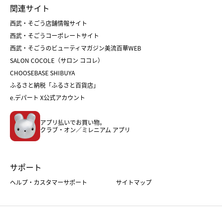
関連サイト
菓子折り
手土産
父の日
クリスマス
和菓子
お取り寄せ
西武・そごう店舗情報サイト
クリスマスケーキ
おせち
西武・そごうコーポレートサイト
人気のギフト
福袋
福袋
バレンタイン
西武・そごうのビューティマガジン美流百華WEB
バレンタイン
ホワイトデー
ホワイトデー
SALON COCOLE（サロン ココレ）
おせち
母の日
CHOOSEBASE SHIBUYA
父の日
コスメ
ふるさと納税「ふるさと百貨店」
フード
レディースファッション
e.デパート X公式アカウント
メンズファッション＆スポーツ
キッズ・ベビー
アプリ払いでお買い物。
ホーム・キッチン＆アート
クラブ・オン／ミレニアム アプリ
サポート
ヘルプ・カスタマーサポート
サイトマップ