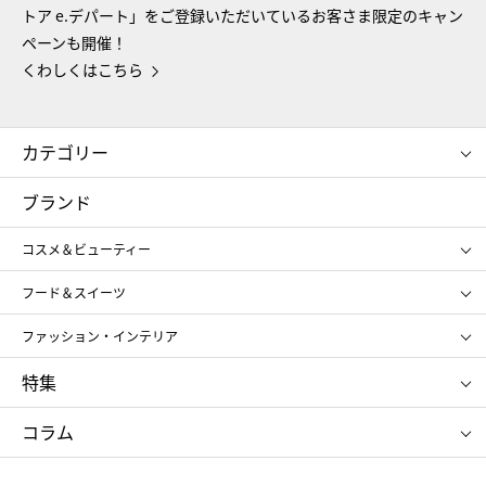
トア e.デパート」をご登録いただいているお客さま限定のキャン
ペーンも開催！
くわしくはこちら
カテゴリー
コスメ＆ビューティー
フード＆スイーツ
ブランド
ギフト
レディース
コスメ＆ビューティー
メンズ
キッズ・ベビー
SHISEIDO
クレ・ド・ポー ボーテ
スポーツ・アウトドア
ホーム・キッチン＆アート
フード＆スイーツ
ポール&ジョー ボーテ
ジルスチュアート
お中元
お歳暮
アンリ・シャルパンティエ
ガトー・ド・ボワイヤージュ
ファッション・インテリア
NARS
エスト
ゴディバ
新宿高野
ポロ ラルフ ローレン
ザ ノース フェイス
特集
RMK
SUQQU
たねや
とらや
タケオ キクチ
ママ＆キッズ
クリニーク
SK-Ⅱ
お中元
お歳暮
ねんりん家
シュガーバターの木
コラム
シュタイフ
バカラ
ひな人形
五月人形
お中元
お歳暮
ランドセル
母の日