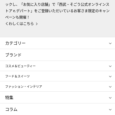
ックし、「お気に入り店舗」で「西武・そごう公式オンラインス
トア e.デパート」をご登録いただいているお客さま限定のキャン
ペーンも開催！
くわしくはこちら
カテゴリー
コスメ＆ビューティー
フード＆スイーツ
ブランド
ギフト
レディース
コスメ＆ビューティー
メンズ
キッズ・ベビー
SHISEIDO
クレ・ド・ポー ボーテ
スポーツ・アウトドア
ホーム・キッチン＆アート
フード＆スイーツ
ポール&ジョー ボーテ
ジルスチュアート
お中元
お歳暮
アンリ・シャルパンティエ
ガトー・ド・ボワイヤージュ
ファッション・インテリア
NARS
エスト
ゴディバ
新宿高野
ポロ ラルフ ローレン
ザ ノース フェイス
特集
RMK
SUQQU
たねや
とらや
タケオ キクチ
ママ＆キッズ
クリニーク
SK-Ⅱ
お中元
お歳暮
ねんりん家
シュガーバターの木
コラム
シュタイフ
バカラ
ひな人形
五月人形