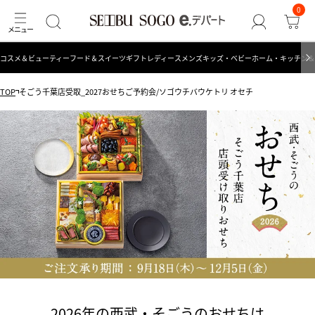
0
コスメ＆ビューティー
フード＆スイーツ
ギフト
レディース
メンズ
キッズ・ベビー
ホーム・キッチン＆
TOP
そごう千葉店受取_2027おせちご予約会/ソゴウチバウケトリ オセチ
2026年の西武・そごうのおせちは