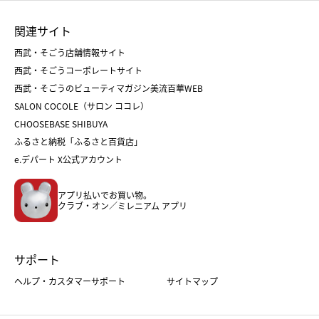
お中元
お歳暮
ランドセル
母の日
関連サイト
菓子折り
手土産
父の日
クリスマス
和菓子
お取り寄せ
西武・そごう店舗情報サイト
クリスマスケーキ
おせち
西武・そごうコーポレートサイト
人気のギフト
福袋
福袋
バレンタイン
西武・そごうのビューティマガジン美流百華WEB
バレンタイン
ホワイトデー
ホワイトデー
SALON COCOLE（サロン ココレ）
おせち
母の日
CHOOSEBASE SHIBUYA
父の日
コスメ
ふるさと納税「ふるさと百貨店」
フード
レディースファッション
e.デパート X公式アカウント
メンズファッション＆スポーツ
キッズ・ベビー
アプリ払いでお買い物。
ホーム・キッチン＆アート
クラブ・オン／ミレニアム アプリ
サポート
ヘルプ・カスタマーサポート
サイトマップ