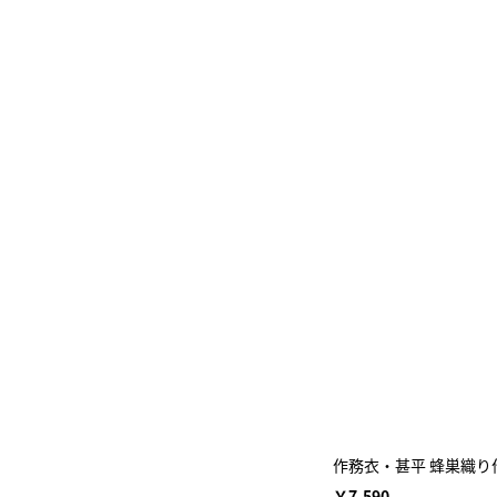
作務衣・甚平 蜂巣織り作務
￥7,590