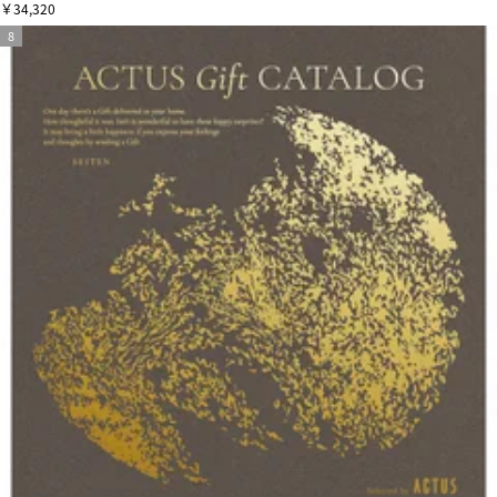
￥34,320